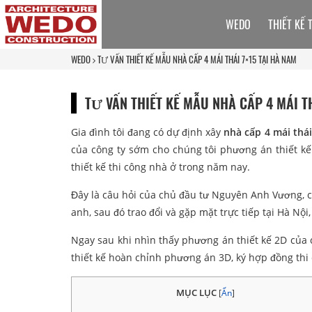
WEDO
THIẾT KẾ 
WEDO
TƯ VẤN THIẾT KẾ MẪU NHÀ CẤP 4 MÁI THÁI 7×15 TẠI HÀ NAM
TƯ VẤN THIẾT KẾ MẪU NHÀ CẤP 4 MÁI TH
Gia đình tôi đang có dự định xây
nhà cấp 4 mái thá
của công ty sớm cho chúng tôi phương án thiết 
thiết kế thi công nhà ở trong năm nay.
Đây là câu hỏi của chủ đầu tư Nguyên Anh Vương, có
anh, sau đó trao đổi và gặp mặt trực tiếp tại Hà Nộ
Ngay sau khi nhìn thấy phương án thiết kế 2D của 
thiết kế hoàn chỉnh phương án 3D, ký hợp đồng thi
MỤC LỤC
[
Ẩn
]