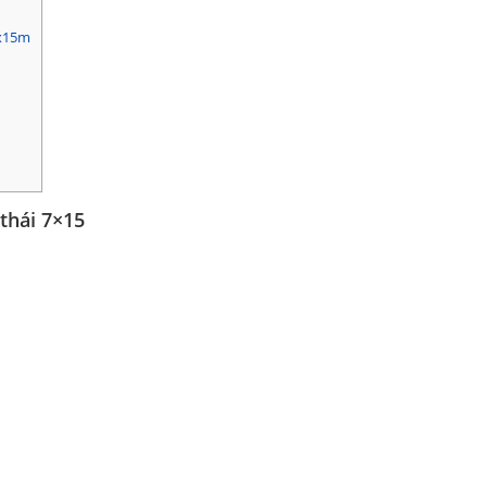
7x15m
thái 7×15