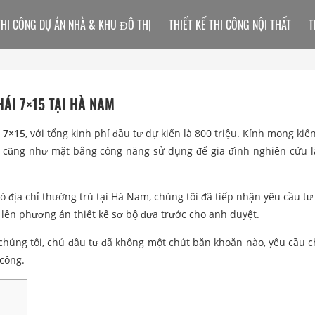
THI CÔNG DỰ ÁN NHÀ & KHU ĐÔ THỊ
THIẾT KẾ THI CÔNG NỘI THẤT
T
ÁI 7×15 TẠI HÀ NAM
i 7×15
, với tổng kinh phí đầu tư dự kiến là 800 triệu. Kính mong kiế
kế cũng như mặt bằng công năng sử dụng để gia đình nghiên cứu
 địa chỉ thường trú tại Hà Nam, chúng tôi đã tiếp nhận yêu cầu tư
i, lên phương án thiết kế sơ bộ đưa trước cho anh duyệt.
chúng tôi, chủ đầu tư đã không một chút băn khoăn nào, yêu cầu c
 công.