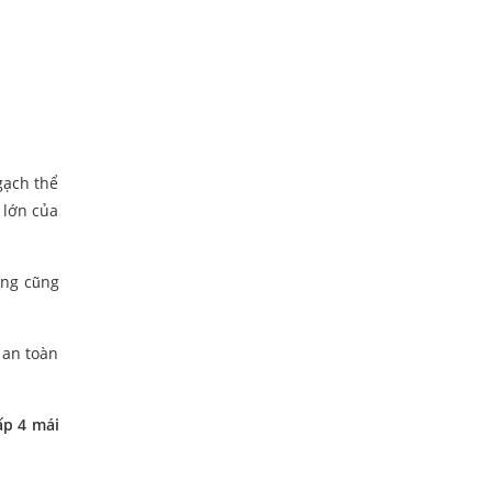
gạch thể
 lớn của
ang cũng
 an toàn
ấp 4 mái