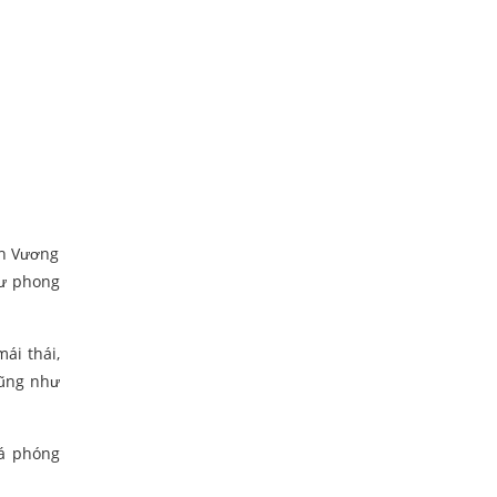
nh Vương
hư phong
mái thái,
cũng như
há phóng