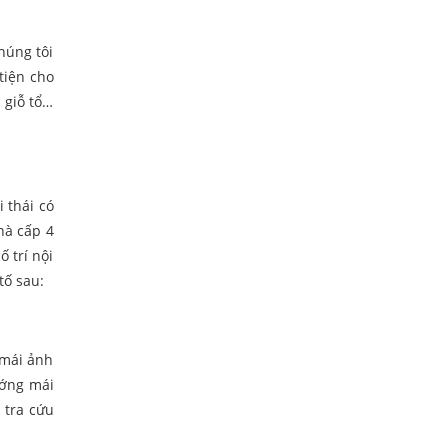
húng tôi
tiện cho
 giỗ tổ…
 thái có
hà cấp 4
 trí nội
tố sau:
 mái ảnh
ướng mái
 tra cứu