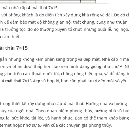
 mẫu nhà cấp 4 mái thái 7×15
 với phòng khách là do diện tích xây dựng khá rộng và dài. Do đó c
ch để đảm bảo mật độ không gian nội thất chung, cũng như thuận 
là trưởng tộc, do đó thường xuyên tổ chức những buổi lễ, hội họp,
 cần thiết.
ái thái 7×15
n giản nhưng không kém phần sang trọng và đẹp mắt. Nhà cấp 4 mái
hơn và phần dưới thấp hơn, tạo nên hình dáng giống như chữ A. N
 gian trên cao, thoát nước tốt, chống nóng hiệu quả, và dễ dàng bố
 4 mái thái 7×15 đẹp
và hợp lý, bạn cần phải lưu ý đến một số yếu 
trong thiết kế xây dựng nhà cấp 4 mái thái. Hướng nhà và hướng
thủy của ngôi nhà. Theo quan niệm phong thủy, hướng nhà và h
g lại sức khỏe, tài lộc, và hạnh phúc. Bạn có thể tham khảo bảng
ternet hoặc nhờ sự tư vấn của các chuyên gia phong thủy.