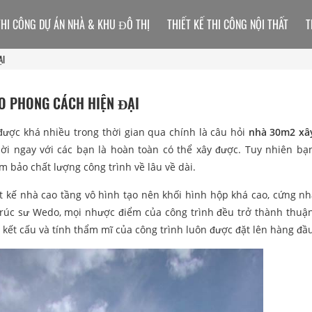
THI CÔNG DỰ ÁN NHÀ & KHU ĐÔ THỊ
THIẾT KẾ THI CÔNG NỘI THẤT
T
ẠI
O PHONG CÁCH HIỆN ĐẠI
ược khá nhiều trong thời gian qua chính là câu hỏi
nhà 30m2 xâ
 lời ngay với các bạn là hoàn toàn có thể xây được. Tuy nhiên bạ
m bảo chất lượng công trình về lâu về dài.
ết kế nhà cao tầng vô hình tạo nên khối hình hộp khá cao, cứng nh
 trúc sư Wedo, mọi nhược điểm của công trình đều trở thành thuận
kết cấu và tính thẩm mĩ của công trình luôn được đặt lên hàng đầ