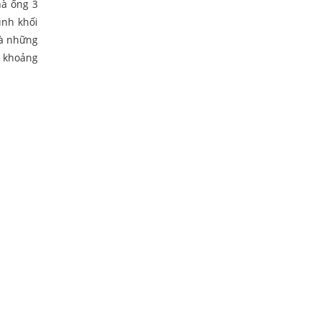
hà ống 3
ình khối
là những
n khoảng