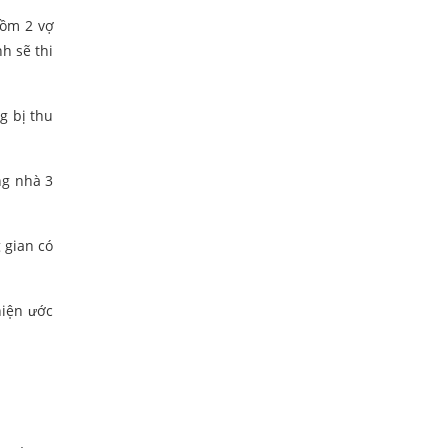
gồm 2 vợ
h sẽ thi
g bị thu
ng nhà 3
 gian có
hiện ước