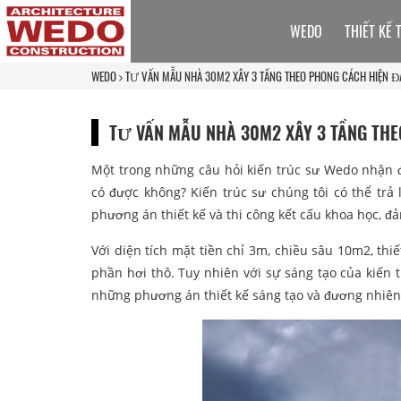
WEDO
THIẾT KẾ 
WEDO
TƯ VẤN MẪU NHÀ 30M2 XÂY 3 TẦNG THEO PHONG CÁCH HIỆN Đ
TƯ VẤN MẪU NHÀ 30M2 XÂY 3 TẦNG THE
Một trong những câu hỏi kiến trúc sư Wedo nhận đ
có được không? Kiến trúc sư chúng tôi có thể trả
phương án thiết kế và thi công kết cấu khoa học, đả
Với diện tích mặt tiền chỉ 3m, chiều sâu 10m2, thi
phần hơi thô. Tuy nhiên với sự sáng tạo của kiến
những phương án thiết kế sáng tạo và đương nhiên 