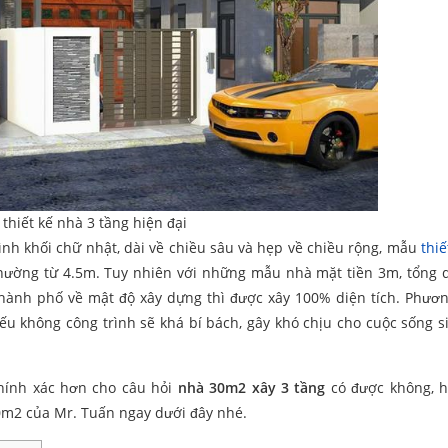
thiết kế nhà 3 tầng hiện đại
nh khối chữ nhật, dài về chiều sâu và hẹp về chiều rộng, mẫu
thiế
 thường từ 4.5m. Tuy nhiên với những mẫu nhà mặt tiền 3m, tổng d
hành phố về mật độ xây dựng thì được xây 100% diện tích. Phươn
nếu không công trình sẽ khá bí bách, gây khó chịu cho cuộc sống s
chính xác hơn cho câu hỏi
nhà 30m2 xây 3 tầng
có được không, h
0m2 của Mr. Tuấn ngay dưới đây nhé.