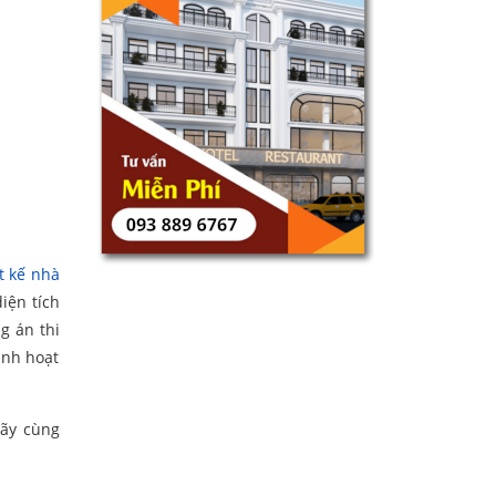
t kế nhà
iện tích
g án thi
inh hoạt
ãy cùng