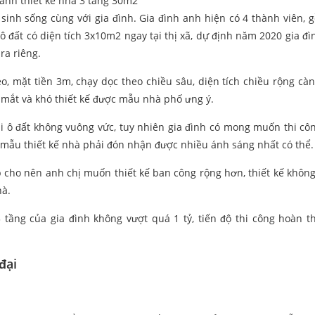
cảnh thiết kế nhà 3 tầng 30m2
 sinh sống cùng với gia đình. Gia đình anh hiện có 4 thành viên, 
 đất có diện tích 3x10m2 ngay tại thị xã, dự định năm 2020 gia đìn
ra riêng.
o, mặt tiền 3m, chạy dọc theo chiều sâu, diện tích chiều rộng càn
 mắt và khó thiết kế được mẫu nhà phố ưng ý.
ái ô đất không vuông vức, tuy nhiên gia đình có mong muốn thi cô
, mẫu thiết kế nhà phải đón nhận được nhiều ánh sáng nhất có thể.
 cho nên anh chị muốn thiết kế ban công rộng hơn, thiết kế không
hà.
 tầng của gia đình không vượt quá 1 tỷ, tiến độ thi công hoàn t
đại