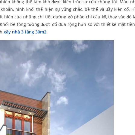
 nhiên không thể làm khó được kiến trúc sư của chúng tôi. Mẫu n
khoắn, hình khối thể hiện sự vững chắc, bề thế và đầy kiên cố. H
ất hiện của những chi tiết dường gờ phào chỉ cầu kỹ, thay vào đó 
. Khối bê tông tường được đổ đua rộng hơn so với thiết kế mặt tiề
nh
xây nhà 3 tầng 30m2
.