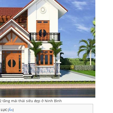
2 tầng mái thái siêu đẹp ở Ninh Bình
 LỤC
[
Ẩn
]