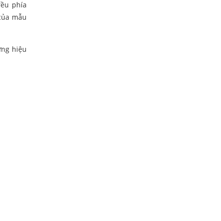
đều phía
 của mẫu
ững hiệu