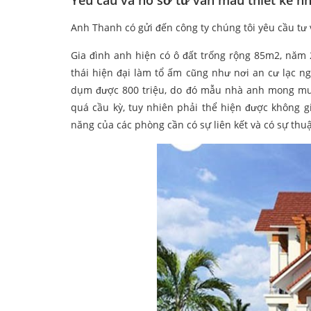
Yêu cầu và hồ sơ tư vấn mẫu thiết kế nh
Anh Thanh có gửi đến công ty chúng tôi yêu cầu tư 
Gia đình anh hiện có ô đất trống rộng 85m2, năm
thái hiện đại làm tổ ấm cũng như nơi an cư lạc n
dụm được 800 triệu, do đó mẫu nhà anh mong muố
quá cầu kỳ, tuy nhiên phải thể hiện được không g
năng của các phòng cần có sự liên kết và có sự thuậ