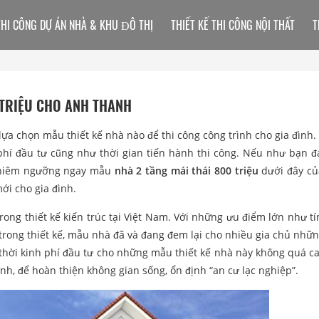
THI CÔNG DỰ ÁN NHÀ & KHU ĐÔ THỊ
THIẾT KẾ THI CÔNG NỘI THẤT
T
 TRIỆU CHO ANH THANH
lựa chọn mẫu thiết kế nhà nào để thi công công trình cho gia đình. 
phí đầu tư cũng như thời gian tiến hành thi công. Nếu như bạn 
 chiêm ngưỡng ngay mẫu
nhà 2 tầng mái thái 800 triệu
dưới đây củ
ới cho gia đình.
rong thiết kế kiến trúc tại Việt Nam. Với những ưu điểm lớn như t
i trong thiết kế, mẫu nhà đã và đang đem lại cho nhiều gia chủ nhữ
 thời kinh phí đầu tư cho những mẫu thiết kế nhà này không quá ca
ình, để hoàn thiện không gian sống, ổn định “an cư lạc nghiệp”.