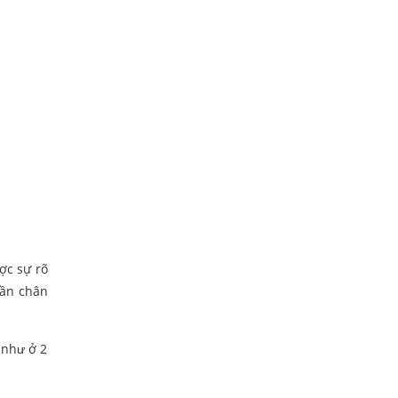
ợc sự rõ
hần chân
 như ở 2