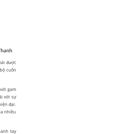
 Thanh
mái được
 bộ cuốn
 với gam
i với sự
iện đại.
ủa nhiều
hanh tay