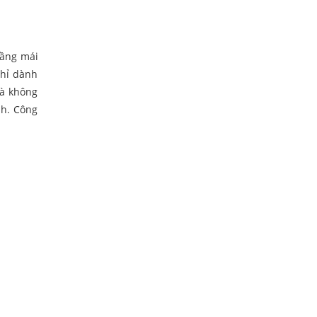
tầng mái
chỉ dành
hà không
nh. Công