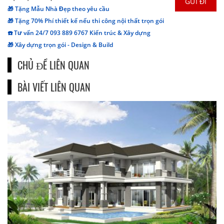
🎁 Tặng Mẫu Nhà Đẹp theo yêu cầu
🎁 Tặng 70% Phí thiết kế nếu thi công nội thất trọn gói
☎️ Tư vấn 24/7 093 889 6767 Kiến trúc & Xây dựng
🎁 Xây dựng trọn gói - Design & Build
CHỦ ĐỀ LIÊN QUAN
BÀI VIẾT LIÊN QUAN