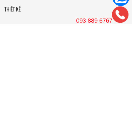
THIẾT KẾ
Nhà Cấp 4 Mái Thái
Mẫu Nhà Cấp 4 Có Gác Lửng
Nhà Cấp 4 Nông Thôn
Nhà 2 Tầng Mái Thái
Mẫu Nhà 2 Tầng Nông Thôn
Mẫu Nhà Ống Đẹp 3 Tầng
Mẫu Nhà 3 Tầng Đẹp Nhất
THI CÔNG
Công Ty Xây Dựng
Nội Thất Phòng Khách
Thi Công Nội Thất Khách Sạn
Thi Công Nội Thất Nhà Hàng