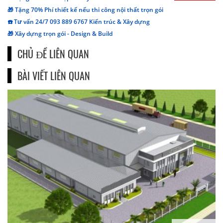
🎁 Tặng 70% Phí thiết kế nếu thi công nội thất trọn gói
☎️ Tư vấn 24/7 093 889 6767 Kiến trúc & Xây dựng
🎁 Xây dựng trọn gói - Design & Build
CHỦ ĐỀ LIÊN QUAN
BÀI VIẾT LIÊN QUAN