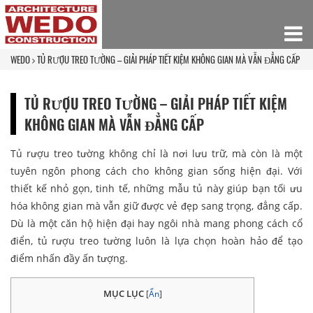
WEDO
TỦ RƯỢU TREO TƯỜNG – GIẢI PHÁP TIẾT KIỆM KHÔNG GIAN MÀ VẪN ĐẲNG CẤP
TỦ RƯỢU TREO TƯỜNG – GIẢI PHÁP TIẾT KIỆM
KHÔNG GIAN MÀ VẪN ĐẲNG CẤP
Tủ rượu treo tường không chỉ là nơi lưu trữ, mà còn là một
tuyên ngôn phong cách cho không gian sống hiện đại. Với
thiết kế nhỏ gọn, tinh tế, những mẫu tủ này giúp bạn tối ưu
hóa không gian mà vẫn giữ được vẻ đẹp sang trọng, đẳng cấp.
Dù là một căn hộ hiện đại hay ngôi nhà mang phong cách cổ
điển, tủ rượu treo tường luôn là lựa chọn hoàn hảo để tạo
điểm nhấn đầy ấn tượng.
MỤC LỤC
[
Ẩn
]