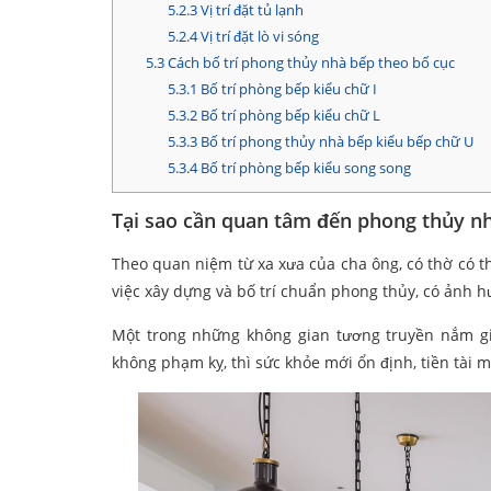
5.2.3
Vị trí đặt tủ lạnh
5.2.4
Vị trí đặt lò vi sóng
5.3
Cách bố trí phong thủy nhà bếp theo bố cục
5.3.1
Bố trí phòng bếp kiểu chữ I
5.3.2
Bố trí phòng bếp kiểu chữ L
5.3.3
Bố trí phong thủy nhà bếp kiểu bếp chữ U
5.3.4
Bố trí phòng bếp kiểu song song
Tại sao cần quan tâm đến phong thủy n
Theo quan niệm từ xa xưa của cha ông, có thờ có thi
việc xây dựng và bố trí chuẩn phong thủy, có ảnh h
Một trong những không gian tương truyền nắm giữ 
không phạm kỵ, thì sức khỏe mới ổn định, tiền tài m