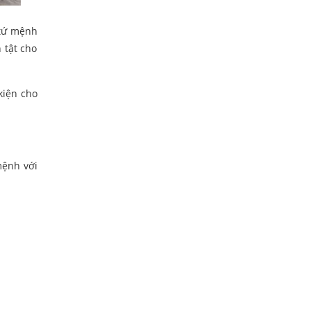
 tứ mệnh
 tật cho
kiện cho
mệnh với