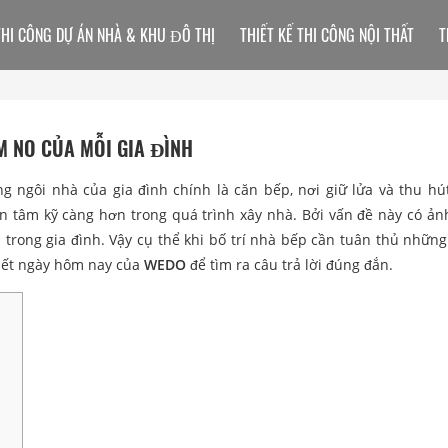
THI CÔNG DỰ ÁN NHÀ & KHU ĐÔ THỊ
THIẾT KẾ THI CÔNG NỘI THẤT
T
M NO CỦA MỖI GIA ĐÌNH
 ngôi nhà của gia đình chính là căn bếp, nơi giữ lửa và thu hút 
 tâm kỹ càng hơn trong quá trình xây nhà. Bởi vấn đề này có ả
n trong gia đình. Vậy cụ thể khi bố trí nhà bếp cần tuân thủ những
viết ngày hôm nay của
WEDO
để tìm ra câu trả lời đúng đắn.