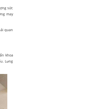
ượng sức
ường may
hải quan
ẩn khoa
ấu. Lưng