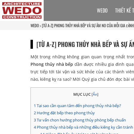
WEDO
THIẾT KẾ 
WEDO
[TỪ A-Z] PHONG THỦY NHÀ BẾP VÀ SỰ ẤM NO CỦA MỖI GIA ĐÌNH
[TỪ A-Z] PHONG THỦY NHÀ BẾP VÀ SỰ Ấ
Một trong những không gian quan trọng nhất trong
Phong thủy nhà bếp
dần được nhiều gia đình quan
trực tiếp tới tài vận và sức khỏe của các thành viê
nào, kiêng kỵ ra sao? Mời Quý gia chủ đón đọc bài 
MỤC LỤC
[
Ẩn
]
1
Tại sao cần quan tâm đến phong thủy nhà bếp?
2
Hướng đặt bếp theo phong thủy
3
Tư vấn chọn hướng phong thủy phòng bếp chuẩn
4
Phong thủy nhà bếp và những điều kiêng kỵ cần tránh