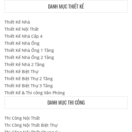
DANH MỤC THIẾT KẾ
Thiết Kế Nhà
Thiết Kế Nội Thất
Thiết Kế Nhà Cấp 4
Thiết Kế Nhà Ống
Thiết Kế Nhà Ống 1 Tầng
Thiết Kế Nhà Ống 2 Tầng
Thiết Kế Nhà 2 Tầng
Thiết Kế Biệt Thự
Thiết Kế Biệt Thự 2 Tầng
Thiết Kế Biệt Thự 3 Tầng
Thiết Kế & Thi công Văn Phòng
DANH MỤC THI CÔNG
Thi Công Nội Thất
Thi Công Nội Thất Biệt Thự