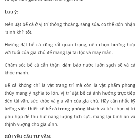
Lưu ý:
Nên đặt bể cá ở vị trí thông thoáng, sáng sủa, có thể đón nhận
“sinh khí” tốt.
Hướng đặt bể cá cũng rất quan trọng, nên chọn hướng hợp
với tuổi của gia chủ để mang lại tài lộc và may mắn.
Chăm sóc bể cá cẩn thận, đảm bảo nước luôn sạch sẽ và cá
khỏe mạnh.
Bể cá không chỉ là vật trang trí mà còn là vật phẩm phong
thủy mang ý nghĩa to lớn. Vị trí đặt bể cá ảnh hưởng trực tiếp
đến tài vận, sức khỏe và gia vận của gia chủ. Hãy cân nhắc kỹ
lưỡng
việc thiết kế bể cá trong phòng khách
và lựa chọn vị trí
phù hợp để thu hút năng lượng tích cực, mang lại bình an và
thịnh vượng cho gia đình.
GỬI YÊU CẦU TƯ VẤN: