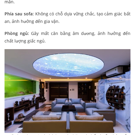
mắn.
Phía sau sofa:
Không có chỗ dựa vững chắc, tạo cảm giác bất
an, ảnh hưởng đến gia vận.
Phòng ngủ:
Gây mất cân bằng âm dương, ảnh hưởng đến
chất lượng giấc ngủ.