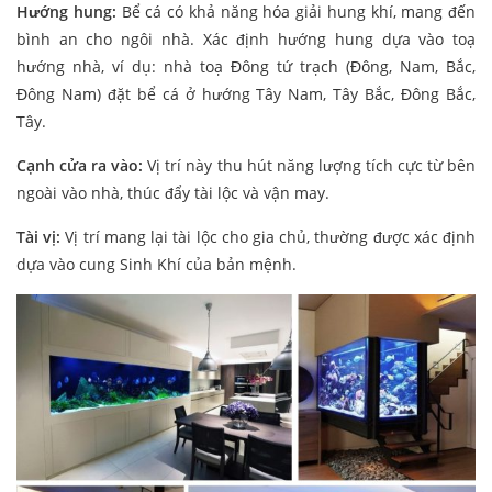
Hướng hung:
Bể cá có khả năng hóa giải hung khí, mang đến
bình an cho ngôi nhà. Xác định hướng hung dựa vào toạ
hướng nhà, ví dụ: nhà toạ Đông tứ trạch (Đông, Nam, Bắc,
Đông Nam) đặt bể cá ở hướng Tây Nam, Tây Bắc, Đông Bắc,
Tây.
Cạnh cửa ra vào:
Vị trí này thu hút năng lượng tích cực từ bên
ngoài vào nhà, thúc đẩy tài lộc và vận may.
Tài vị:
Vị trí mang lại tài lộc cho gia chủ, thường được xác định
dựa vào cung Sinh Khí của bản mệnh.