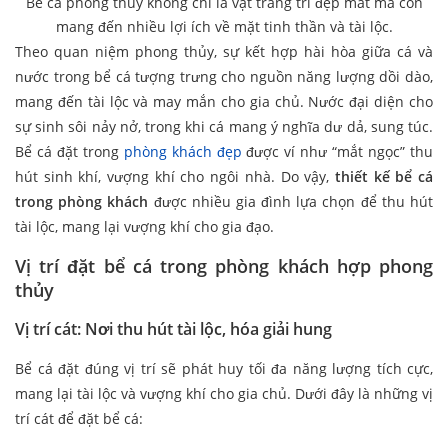
Bể cá phong thủy không chỉ là vật trang trí đẹp mắt mà còn
mang đến nhiều lợi ích về mặt tinh thần và tài lộc.
Theo quan niệm phong thủy, sự kết hợp hài hòa giữa cá và
nước trong bể cá tượng trưng cho nguồn năng lượng dồi dào,
mang đến tài lộc và may mắn cho gia chủ. Nước đại diện cho
sự sinh sôi nảy nở, trong khi cá mang ý nghĩa dư dả, sung túc.
Bể cá đặt trong
phòng khách đẹp
được ví như “mắt ngọc” thu
hút sinh khí, vượng khí cho ngôi nhà. Do vậy,
thiết kế bể cá
trong phòng khách
được nhiều gia đình lựa chọn để thu hút
tài lộc, mang lại vượng khí cho gia đạo.
Vị trí đặt bể cá trong phòng khách hợp phong
thủy
Vị trí cát: Nơi thu hút tài lộc, hóa giải hung
Bể cá đặt đúng vị trí sẽ phát huy tối đa năng lượng tích cực,
mang lại tài lộc và vượng khí cho gia chủ. Dưới đây là những vị
trí cát để đặt bể cá: