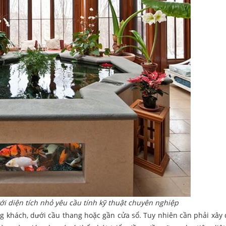
với diện tích nhỏ yêu cầu tính kỹ thuật chuyên nghiệp
òng khách, dưới cầu thang hoặc gần cửa sổ. Tuy nhiên cần phải xây 