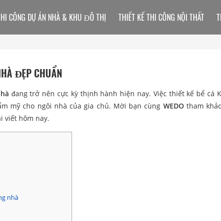
THI CÔNG DỰ ÁN NHÀ & KHU ĐÔ THỊ
THIẾT KẾ THI CÔNG NỘI THẤT
T
 NHÀ ĐẸP CHUẨN
nhà
đang trở nên cực kỳ thịnh hành hiện nay. Việc thiết kế bể cá K
thẩm mỹ cho ngôi nhà của gia chủ. Mời bạn cùng
WEDO
tham khảo
i viết hôm nay.
ng nhà