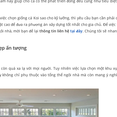
làm này giúp cho cá có thể phát triển đồng đều cũng như tiêu diệt 
iệc chọn giống cá Koi sao cho kỹ lưỡng, thì yêu cầu bạn cần phải 
t cao để đưa ra phương án xây dựng tốt nhất cho gia chủ. Để việc 
gôi nhà, mời bạn để lại
thông tin liên hệ
tại đây
. Chúng tôi sẽ nha
đẹp ấn tượng
 còn quá xa lạ với mọi người. Tuy nhiên việc lựa chọn một khu v
ày không chỉ phụ thuộc vào tổng thể ngôi nhà mà còn mang ý ngh