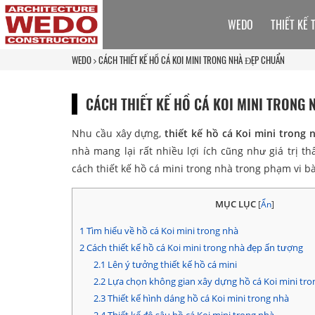
WEDO
THIẾT KẾ 
WEDO
CÁCH THIẾT KẾ HỒ CÁ KOI MINI TRONG NHÀ ĐẸP CHUẨN
CÁCH THIẾT KẾ HỒ CÁ KOI MINI TRONG
Nhu cầu xây dựng,
thiết kế hồ cá Koi mini trong 
nhà mang lại rất nhiều lợi ích cũng như giá trị 
cách thiết kế hồ cá mini trong nhà trong phạm vi bà
MỤC LỤC
[
Ẩn
]
1
Tìm hiểu về hồ cá Koi mini trong nhà
2
Cách thiết kế hồ cá Koi mini trong nhà đẹp ấn tượng
2.1
Lên ý tưởng thiết kế hồ cá mini
2.2
Lựa chọn không gian xây dựng hồ cá Koi mini tro
2.3
Thiết kế hình dáng hồ cá Koi mini trong nhà