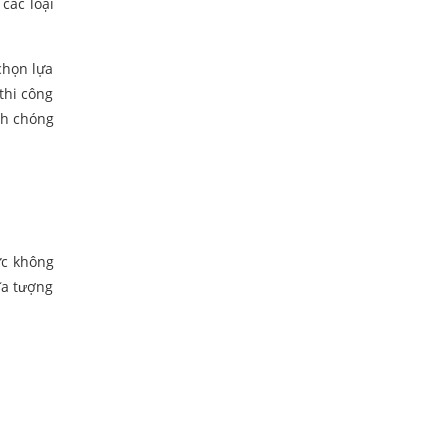
các loại
chọn lựa
thi công
nh chóng
ực không
ĩa tượng