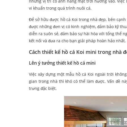
những vị trí có ánh nắng mặt trời hướng vào. Việc 
vi khuẩn trong quá trình nuôi cá.
Để sở hữu được hồ cá Koi trong nhà đẹp, bên cạnh v
được những đơn vị có kinh nghiệm, đảm bảo kỹ thuậ
diễn ra suôn sẻ, đảm bảo sự hài hòa với tổng thể n
kết nối và đưa ra cho bạn giải pháp hoàn hảo nhất.
Cách thiết kế hồ cá Koi mini trong nhà 
Lên ý tưởng thiết kế hồ cá mini
Việc xây dựng một mẫu hồ cá Koi ngoài trời không
gian trong nhà thì khó có thể làm được. Vấn đề n
trưng đặc biệt.