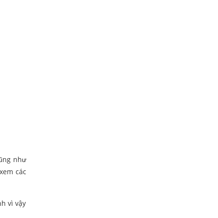
cũng như
 xem các
h vì vậy