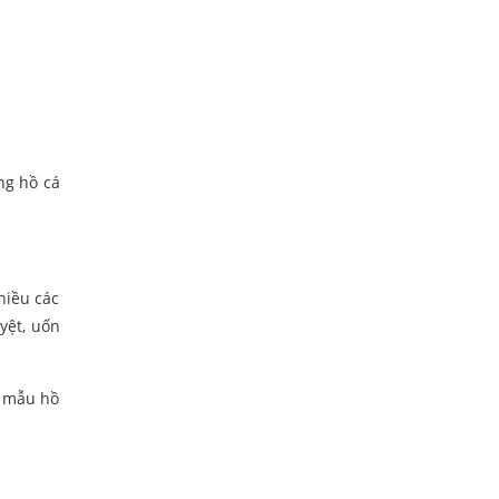
ng hồ cá
hiều các
yệt, uốn
g mẫu hồ