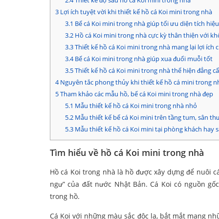
2.4
Thiết kế độ sâu hồ cá Koi mini trong nhà
3
Lợi ích tuyệt vời khi thiết kế hồ cá Koi mini trong nhà
3.1
Bể cá Koi mini trong nhà giúp tối ưu diện tích hiệ
3.2
Hồ cá Koi mini trong nhà cực kỳ thân thiện với kh
3.3
Thiết kế hồ cá Koi mini trong nhà mang lại lợi ích
3.4
Bể cá Koi mini trong nhà giúp xua đuổi muỗi tốt
3.5
Thiết kế hồ cá Koi mini trong nhà thể hiện đẳng cấ
4
Nguyên tắc phong thủy khi thiết kế hồ cá mini trong n
5
Tham khảo các mẫu hồ, bể cá Koi mini trong nhà đẹp
5.1
Mẫu thiết kế hồ cá Koi mini trong nhà nhỏ
5.2
Mẫu thiết kế bể cá Koi mini trên tầng tum, sân t
5.3
Mẫu thiết kế hồ cá Koi mini tại phòng khách hay 
Tìm hiểu về hồ cá Koi mini trong nhà
Hồ cá Koi trong nhà là hồ được xây dựng để nuôi cá
ngư” của đất nước Nhật Bản. Cá Koi có nguồn gố
trong hồ.
Cá Koi với những màu sắc độc lạ, bắt mắt mang nh