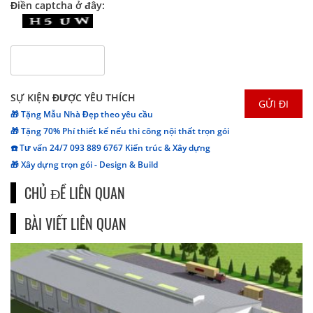
Điền captcha ở đây:
SỰ KIỆN ĐƯỢC YÊU THÍCH
🎁 Tặng Mẫu Nhà Đẹp theo yêu cầu
🎁 Tặng 70% Phí thiết kế nếu thi công nội thất trọn gói
☎️ Tư vấn 24/7 093 889 6767 Kiến trúc & Xây dựng
🎁 Xây dựng trọn gói - Design & Build
CHỦ ĐỀ LIÊN QUAN
BÀI VIẾT LIÊN QUAN