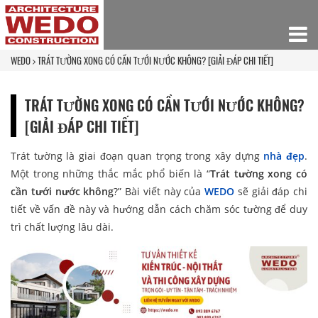
WEDO
TRÁT TƯỜNG XONG CÓ CẦN TƯỚI NƯỚC KHÔNG? [GIẢI ĐÁP CHI TIẾT]
TRÁT TƯỜNG XONG CÓ CẦN TƯỚI NƯỚC KHÔNG?
[GIẢI ĐÁP CHI TIẾT]
Trát tường là giai đoạn quan trọng trong xây dựng
nhà đẹp
.
Một trong những thắc mắc phổ biến là “
Trát tường xong có
cần tưới nước không
?” Bài viết này của
WEDO
sẽ giải đáp chi
tiết về vấn đề này và hướng dẫn cách chăm sóc tường để duy
trì chất lượng lâu dài.