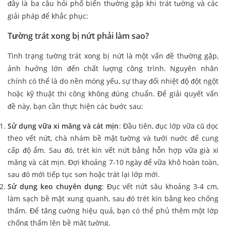
đây là ba câu hỏi phổ biến thường gặp khi trát tường và các
giải pháp để khắc phục:
Tường trát xong bị nứt phải làm sao?
Tình trạng tường trát xong bị nứt là một vấn đề thường gặp,
ảnh hưởng lớn đến chất lượng công trình. Nguyên nhân
chính có thể là do nền móng yếu, sự thay đổi nhiệt độ đột ngột
hoặc kỹ thuật thi công không đúng chuẩn. Để giải quyết vấn
đề này, bạn cần thực hiện các bước sau:
Sử dụng vữa xi măng và cát mịn
: Đầu tiên, đục lớp vữa cũ dọc
theo vết nứt, chà nhám bề mặt tường và tưới nước để cung
cấp độ ẩm. Sau đó, trét kín vết nứt bằng hỗn hợp vữa già xi
măng và cát mịn. Đợi khoảng 7-10 ngày để vữa khô hoàn toàn,
sau đó mới tiếp tục sơn hoặc trát lại lớp mới.
Sử dụng keo chuyên dụng
: Đục vết nứt sâu khoảng 3-4 cm,
làm sạch bề mặt xung quanh, sau đó trét kín bằng keo chống
thấm. Để tăng cường hiệu quả, bạn có thể phủ thêm một lớp
chống thấm lên bề mặt tường.