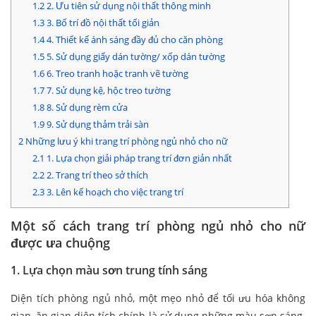
1.2
2. Ưu tiên sử dụng nội thất thông minh
1.3
3. Bố trí đồ nội thất tối giản
1.4
4. Thiết kế ánh sáng đầy đủ cho căn phòng
1.5
5. Sử dụng giấy dán tường/ xốp dán tường
1.6
6. Treo tranh hoặc tranh vẽ tường
1.7
7. Sử dụng kệ, hộc treo tường
1.8
8. Sử dụng rèm cửa
1.9
9. Sử dụng thảm trải sàn
2
Những lưu ý khi trang trí phòng ngủ nhỏ cho nữ
2.1
1. Lựa chọn giải pháp trang trí đơn giản nhất
2.2
2. Trang trí theo sở thích
2.3
3. Lên kế hoạch cho việc trang trí
Một số cách trang trí phòng ngủ nhỏ cho nữ
được ưa chuộng
1. Lựa chọn màu sơn trung tính sáng
Diện tích phòng ngủ nhỏ, một mẹo nhỏ để tối ưu hóa không
gian, ăn gian diện tích chính là sử dụng những màu sơn sáng.