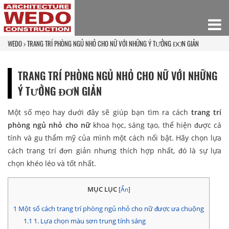
WEDO
TRANG TRÍ PHÒNG NGỦ NHỎ CHO NỮ VỚI NHỮNG Ý TƯỞNG ĐƠN GIẢN
TRANG TRÍ PHÒNG NGỦ NHỎ CHO NỮ VỚI NHỮNG
Ý TƯỞNG ĐƠN GIẢN
Một số mẹo hay dưới đây sẽ giúp bạn tìm ra cách
trang trí
phòng ngủ nhỏ cho nữ
khoa học, sáng tạo, thể hiện được cá
tính và gu thẩm mỹ của mình một cách nổi bật. Hãy chọn lựa
cách trang trí đơn giản nhưng thích hợp nhất, đó là sự lựa
chọn khéo léo và tốt nhất.
MỤC LỤC
[
Ẩn
]
1
Một số cách trang trí phòng ngủ nhỏ cho nữ được ưa chuộng
1.1
1. Lựa chọn màu sơn trung tính sáng