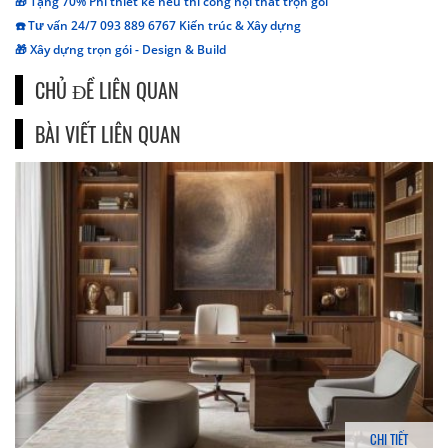
🎁 Tặng 70% Phí thiết kế nếu thi công nội thất trọn gói
☎️ Tư vấn 24/7 093 889 6767 Kiến trúc & Xây dựng
🎁 Xây dựng trọn gói - Design & Build
CHỦ ĐỀ LIÊN QUAN
BÀI VIẾT LIÊN QUAN
CHI TIẾT