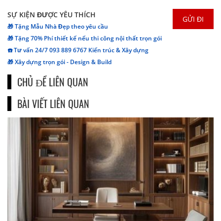
SỰ KIỆN ĐƯỢC YÊU THÍCH
🎁 Tặng Mẫu Nhà Đẹp theo yêu cầu
🎁 Tặng 70% Phí thiết kế nếu thi công nội thất trọn gói
☎️ Tư vấn 24/7 093 889 6767 Kiến trúc & Xây dựng
🎁 Xây dựng trọn gói - Design & Build
CHỦ ĐỀ LIÊN QUAN
BÀI VIẾT LIÊN QUAN