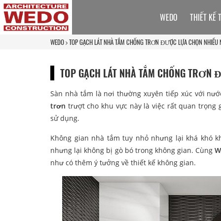
WEDO
THIẾT KẾ 
WEDO
TOP GẠCH LÁT NHÀ TẮM CHỐNG TRƠN ĐƯỢC LỰA CHỌN NHIỀU N
TOP GẠCH LÁT NHÀ TẮM CHỐNG TRƠN Đ
Sàn nhà tắm là nơi thường xuyên tiếp xúc với nước
trơn
trượt cho khu vực này là việc rất quan trọng 
sử dụng.
Không gian nhà tắm tuy nhỏ nhưng lại khá khó khă
nhưng lại không bị gò bó trong không gian. Cùng
W
như có thêm ý tưởng về thiết kế không gian.