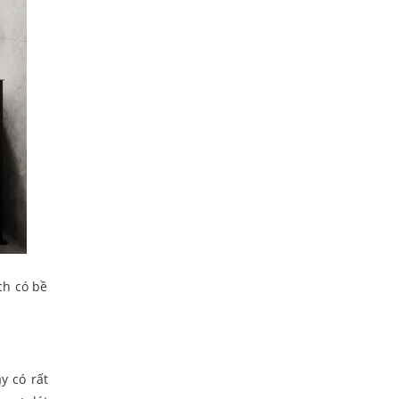
ch có bề
y có rất