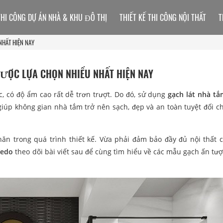
THI CÔNG DỰ ÁN NHÀ & KHU ĐÔ THỊ
THIẾT KẾ THI CÔNG NỘI THẤT
T
HẤT HIỆN NAY
ƯỢC LỰA CHỌN NHIỀU NHẤT HIỆN NAY
, có độ ẩm cao rất dễ trơn trượt. Do đó, sử dụng
gạch lát nhà t
giúp không gian nhà tắm trở nên sạch, đẹp và an toàn tuyệt đối c
n trong quá trình thiết kế. Vừa phải đảm bảo đầy đủ nội thất c
edo
theo dõi bài viết sau để cùng tìm hiểu về các mẫu gạch ấn tư