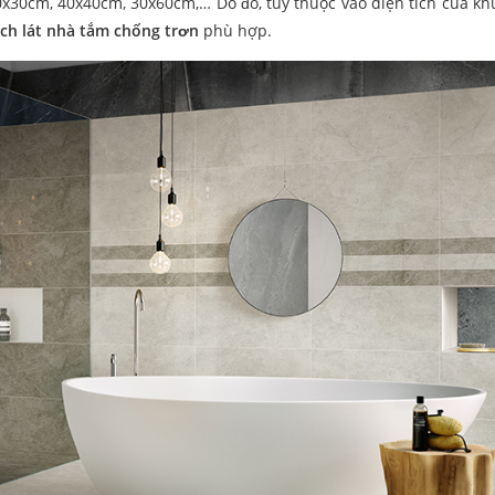
0x30cm, 40x40cm, 30x60cm,… Do đó, tùy thuộc vào diện tích của khu
ch lát nhà tắm chống trơn
phù hợp.