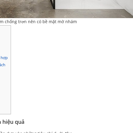
tắm chống trơn nên có bề mặt mờ nhám
ù hợp
cách
n hiệu quả