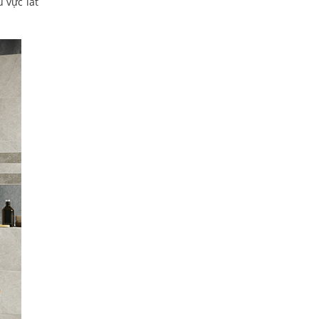
 vực lát