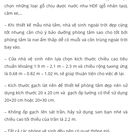
chọn những loại gỗ chịu được nước như HDF (gỗ nhân tạo),
căm xe,…
– Khi thiết kế mẫu nhà tắm, nhà vệ sinh ngoài trời đẹp cũng
tốt nhưng cần chú ý bảo dưỡng phòng tắm sao cho tốt bởi
phòng tắm là nơi ẩm thấp dễ có muỗi và côn trùng ngoài trời
bay vào.
– Cửa nhà vệ sinh nên lựa chọn kích thước chiều cao tiêu
chuẩn khoảng 1.9 m – 2.1 m – 2.3 m và chiều rộng tương ứng
là 0.68 m – 0.82 m – 1.02 m, sẽ giúp thuận tiện cho việc đi lại.
– Kích thước gạch lát nền để thiết kế phòng tắm đẹp nên sử
dụng kích thước 20 x 20 cm và gạch ốp tường có thể sử dụng
20×20 cm hoặc 20×30 cm.
– Không ốp gạch lên sát trần, hãy sử dụng sơn bạn nhé và
chiều cao tối thiểu của trần là 2.2 m.
– Tất cả các phòng vệ sinh đều nên có quạt thông gió.