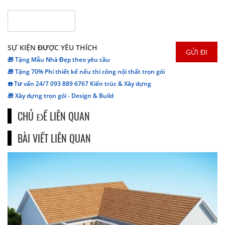
SỰ KIỆN ĐƯỢC YÊU THÍCH
🎁 Tặng Mẫu Nhà Đẹp theo yêu cầu
🎁 Tặng 70% Phí thiết kế nếu thi công nội thất trọn gói
☎️ Tư vấn 24/7 093 889 6767 Kiến trúc & Xây dựng
🎁 Xây dựng trọn gói - Design & Build
CHỦ ĐỀ LIÊN QUAN
BÀI VIẾT LIÊN QUAN