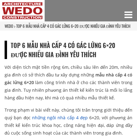
WEDO
TOP 6 MẪU NHÀ CẤP 4 CÓ GÁC LỬNG 6×20 ĐƯỢC NHIỀU GIA ĐÌNH YÊU THÍCH
TOP 6 MẪU NHÀ CẤP 4 CÓ GÁC LỬNG 6×20
ĐƯỢC NHIỀU GIA ĐÌNH YÊU THÍCH
Với diện tích mặt tiền rộng 6m, chiều sâu lên đến 20m, nhiều
gia đình có sở thích đầu tư xây dựng những
mẫu nhà cấp 4 có
gác lửng 6×20
làm công trình nhà ở cho các thành viên trong
gia đình. Tuy nhiên phương án thiết kế kiến trúc là mối lo lắng
hàng đầu hiện nay, khi mà có quá nhiều mẫu thiết kế.
Trong phạm vi bài viết này, chúng tôi trân trọng giới thiệu đến
quý bạn đọc
những ngôi nhà cấp 4 đẹp
6×20, với phương án
thiết kế kiến trúc khoa học, công năng hiện đại, đáp ứng đầy
đủ cuộc sống sinh hoạt của các thành viên trong gia đình.