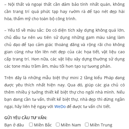
– Nội thất và ngoại thất cần đảm bảo tính nhất quán, không
cần trang trí quá phức tạp hay rườm rà để tạo nét đẹp hài
hòa, thẩm mỹ cho toàn bộ công trình.
– Yếu tố về màu sắc: Do có diện tích xây dựng không quá lớn,
chủ đầu tư nên ưu tiên sử dụng những gam màu sáng làm
chủ đạo để tạo cảm giác thoáng đãng và rộng rãi cho không
gian cũng như tôn lên nét đẹp của các họa tiết, vật liệu cao
cấp trang trí. Hơn nữa, các vật liệu xây dựng thường sử dụng
các tone màu trầm ấm, màu tối hơn tạo sự tương phản.
Trên đây là những mẫu biệt thự mini 2 tầng kiểu Pháp đang
được yêu thích nhất hiện nay. Qua đó, giúp các gia chủ có
thêm nhiều ý tưởng thiết kế biệt thự cho ngôi nhà mình. Nếu
bạn đang cần tư vấn, thiết kế biệt thự, nhà đẹp thì đừng ngần
ngại, hãy liên hệ ngay với
WeDo
để được tư vấn chi tiết.
GỬI YÊU CẦU TƯ VẤN:
Bạn ở đâu
Miền Bắc
Miền Nam
Miền Trung