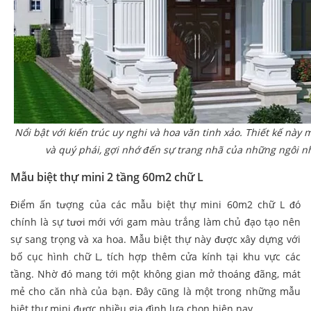
Nổi bật với kiến trúc uy nghi và hoa văn tinh xảo. Thiết kế này 
và quý phái, gợi nhớ đến sự trang nhã của những ngôi n
Mẫu biệt thự mini 2 tầng 60m2 chữ L
Điểm ấn tượng của các mẫu biệt thự mini 60m2 chữ L đó
chính là sự tươi mới với gam màu trắng làm chủ đạo tạo nên
sự sang trọng và xa hoa. Mẫu biệt thự này được xây dựng với
bố cục hình chữ L, tích hợp thêm cửa kính tại khu vực các
tầng. Nhờ đó mang tới một không gian mở thoáng đãng, mát
mẻ cho căn nhà của bạn. Đây cũng là một trong những mẫu
biệt thự mini được nhiều gia đình lựa chọn hiện nay.