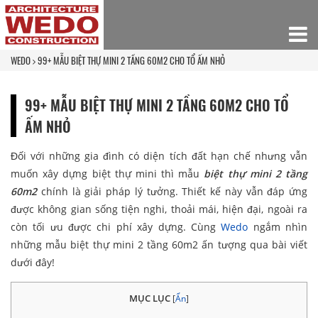
WEDO
99+ MẪU BIỆT THỰ MINI 2 TẦNG 60M2 CHO TỔ ẤM NHỎ
99+ MẪU BIỆT THỰ MINI 2 TẦNG 60M2 CHO TỔ
ẤM NHỎ
Đối với những gia đình có diện tích đất hạn chế nhưng vẫn
muốn xây dựng biệt thự mini thì mẫu
biệt thự mini 2 tầng
60m2
chính là giải pháp lý tưởng. Thiết kế này vẫn đáp ứng
được không gian sống tiện nghi, thoải mái, hiện đại, ngoài ra
còn tối ưu được chi phí xây dựng. Cùng
Wedo
ngắm nhìn
những mẫu biệt thự mini 2 tầng 60m2 ấn tượng qua bài viết
dưới đây!
MỤC LỤC
[
Ẩn
]