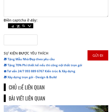
Điền captcha ở đây:
SỰ KIỆN ĐƯỢC YÊU THÍCH
🎁 Tặng Mẫu Nhà Đẹp theo yêu cầu
🎁 Tặng 70% Phí thiết kế nếu thi công nội thất trọn gói
☎️ Tư vấn 24/7 093 889 6767 Kiến trúc & Xây dựng
🎁 Xây dựng trọn gói - Design & Build
CHỦ ĐỀ LIÊN QUAN
BÀI VIẾT LIÊN QUAN