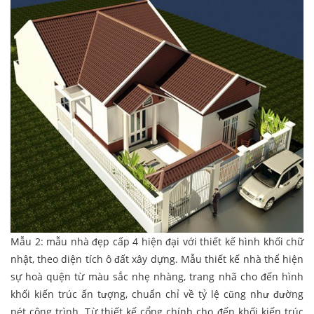
Mẫu 2: mẫu nhà đẹp cấp 4 hiện đại với thiết kế hình khối chữ
nhật, theo diện tích ô đất xây dựng. Mẫu thiết kế nhà thể hiện
sự hoà quện từ màu sắc nhẹ nhàng, trang nhã cho đến hình
khối kiến trúc ấn tượng, chuẩn chỉ về tỷ lệ cũng như đường
nét công trình. Từ thiết kế cổng chính cho đến khối kiến trúc