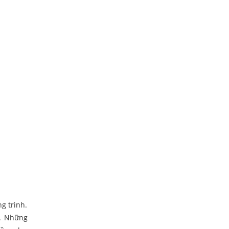
g trình.
t. Những