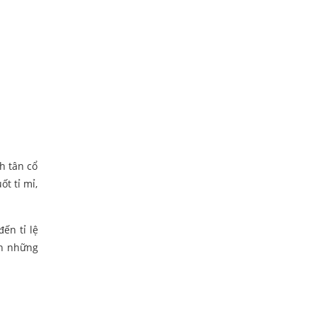
h tân cổ
ốt tỉ mỉ,
ến tỉ lệ
ên những