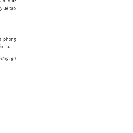
trầm như
y để tạo
ủa phong
n có.
ường, gờ