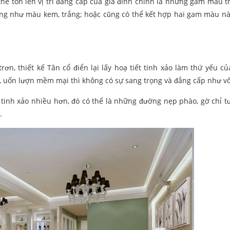
 thể tôn lên vị trí đẳng cấp của gia đình chính là những gam màu 
ng như màu kem, trắng; hoặc cũng có thể kết hợp hai gam màu nà
rơn, thiết kế Tân cổ điển lại lấy hoạ tiết tinh xảo làm thứ yếu c
ảo, uốn lượn mềm mại thì không có sự sang trọng và đẳng cấp như vố
 tinh xảo nhiều hơn, đó có thể là những đường nẹp phào, gờ chỉ t
.