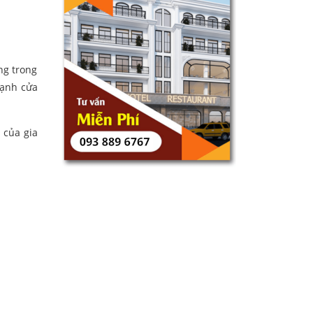
ng trong
cạnh cửa
 của gia