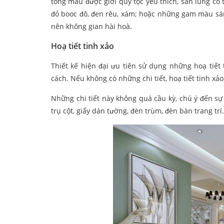
tông màu được giới quý tộc yêu thích, săn lùng có
đỏ booc đô, đen rêu, xám; hoặc những gam màu sá
nên không gian hài hoà.
Hoạ tiết tinh xảo
Thiết kế hiện đại ưu tiên sử dụng những hoạ tiết t
cách. Nếu không có những chi tiết, hoạ tiết tinh x
Những chi tiết này không quá cầu kỳ, chú ý đến sự
trụ cột, giấy dán tường, đèn trùm, đèn bàn trang trí.