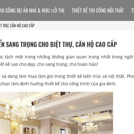
THI CÔNG DỰ ÁN NHÀ & KHU ĐÔ THỊ
THIẾT KẾ THI CÔNG NỘI THẤT
T
T THỰ, CĂN HỘ CAO CẤP
N SANG TRỌNG CHO BIỆT THỰ, CĂN HỘ CAO CẤP
bóc tách một trong những không gian quan trọng nhất trong ngôi
ết kế sao cho đẹp, cho sang trọng, cho hoàn hảo?
và đang làm mưa làm gió trong thiết kế kiến trúc và nội thất. Ph
 chọn làm định hướng thiết kế cho công trình của gia đình.