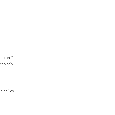
u chơi”.
cao cấp,
c chỉ có