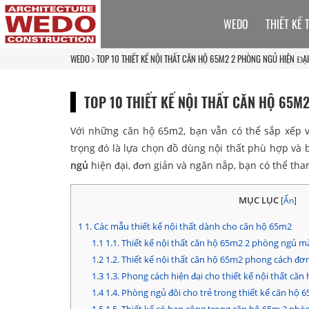
WEDO
THIẾT KẾ 
WEDO
TOP 10 THIẾT KẾ NỘI THẤT CĂN HỘ 65M2 2 PHÒNG NGỦ HIỆN ĐẠI
TOP 10 THIẾT KẾ NỘI THẤT CĂN HỘ 65M
Với những căn hộ 65m2, bạn vẫn có thể sắp xếp v
trọng đó là lựa chọn đồ dùng nội thất phù hợp và b
ngủ
hiện đại, đơn giản và ngăn nắp, bạn có thể tha
MỤC LỤC
[
Ẩn
]
1
1. Các mẫu thiết kế nội thất dành cho căn hộ 65m2
1.1
1.1. Thiết kế nội thất căn hộ 65m2 2 phòng ngủ m
1.2
1.2. Thiết kế nội thất căn hộ 65m2 phong cách đơ
1.3
1.3. Phong cách hiện đại cho thiết kế nội thất că
1.4
1.4. Phòng ngủ đôi cho trẻ trong thiết kế căn hộ 