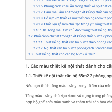
1.5
1.5. Thiết kế có ban công trong căn hộ 65m 2 phò
1.6
1.6. Phong cách châu Âu trong thiết kế nội thất 
1.7
1.7. Gam màu ấm áp trong thiết kế nội thất căn 
1.8
1.8. Đỏ rực với thiết kế nội thất căn hộ 65m2 2 p
1.9
1.9. Chất liệu gỗ làm chủ đạo trong ý tưởng thiết
1.10
1.10. Tông màu tím chủ đạo trong thiết kế nội t
2
2. Phối cảnh chi tiết trong thiết kế nội thất 65m2 2 ph
2.1
2.1. Thiết kế nội thất căn hộ 65m2 theo phong các
2.2
2.2. Nội thất căn hộ 65m2 phong cách Scandinavi
3
3. Thiết kế nội thất cho căn hộ 65m2 ở đâu?
1.
Các mẫu thiết kế nội thất dành cho c
1.1.
Thiết kế nội thất căn hộ 65m2 2 phòng n
Nếu bạn thích tông màu trắng trong tổ ấm của mình
Tông màu trắng chủ đạo được sử dụng trong phòng 
hợp bộ ghế sofa màu xanh và thảm trải sàn hoa vă