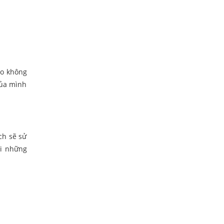
ạo không
của mình
ch sẽ sử
ới những