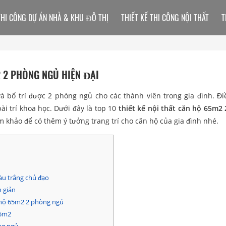
THI CÔNG DỰ ÁN NHÀ & KHU ĐÔ THỊ
THIẾT KẾ THI CÔNG NỘI THẤT
T
2 2 PHÒNG NGỦ HIỆN ĐẠI
à bố trí được 2 phòng ngủ cho các thành viên trong gia đình. Đ
ài trí khoa học. Dưới đây là top 10
thiết kế nội thất căn hộ 65m2
m khảo để có thêm ý tưởng trang trí cho căn hộ của gia đình nhé.
àu trắng chủ đạo
n giản
n hộ 65m2 2 phòng ngủ
65m2