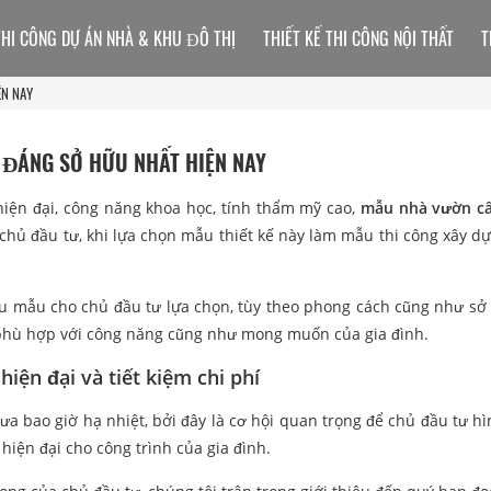
THI CÔNG DỰ ÁN NHÀ & KHU ĐÔ THỊ
THIẾT KẾ THI CÔNG NỘI THẤT
T
ỆN NAY
 ĐÁNG SỞ HỮU NHẤT HIỆN NAY
 hiện đại, công năng khoa học, tính thẩm mỹ cao,
mẫu nhà vườn cấ
hủ đầu tư, khi lựa chọn mẫu thiết kế này làm mẫu thi công xây d
u mẫu cho chủ đầu tư lựa chọn, tùy theo phong cách cũng như sở 
 phù hợp với công năng cũng như mong muốn của gia đình.
iện đại và tiết kiệm chi phí
a bao giờ hạ nhiệt, bởi đây là cơ hội quan trọng để chủ đầu tư h
iện đại cho công trình của gia đình.