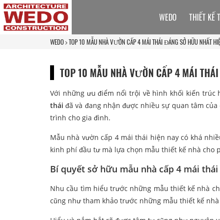
WEDO
THIẾT KẾ 
WEDO
TOP 10 MẪU NHÀ VƯỜN CẤP 4 MÁI THÁI ĐÁNG SỞ HỮU NHẤT HI
TOP 10 MẪU NHÀ VƯỜN CẤP 4 MÁI THÁI
Với những ưu điểm nổi trội về hình khối kiến trúc
thái
đã và đang nhận được nhiều sự quan tâm của c
trình cho gia đình.
Mẫu nhà vườn cấp 4 mái thái hiện nay có khá nhiề
kinh phí đầu tư mà lựa chọn mẫu thiết kế nhà cho
Bí quyết sở hữu mẫu nhà cấp 4 mái thái h
Nhu cầu tìm hiểu trước những mẫu thiết kế nhà chư
cũng như tham khảo trước những mẫu thiết kế nhà h