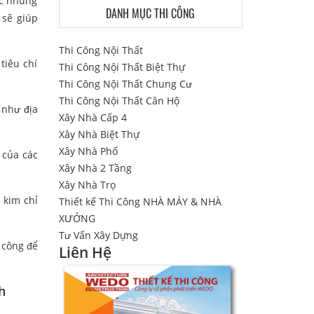
ọc những
DANH MỤC THI CÔNG
 sẽ giúp
Thi Công Nội Thất
tiêu chí
Thi Công Nội Thất Biệt Thự
Thi Công Nội Thất Chung Cư
Thi Công Nội Thất Căn Hộ
 như địa
Xây Nhà Cấp 4
Xây Nhà Biệt Thự
Xây Nhà Phố
 của các
Xây Nhà 2 Tầng
Xây Nhà Trọ
 kim chỉ
Thiết kế Thi Công NHÀ MÁY & NHÀ
XƯỞNG
Tư Vấn Xây Dựng
 công để
Liên Hệ
h