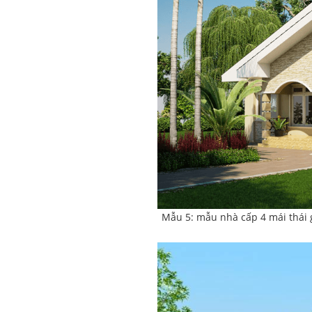
Mẫu 5: mẫu nhà cấp 4 mái thái g