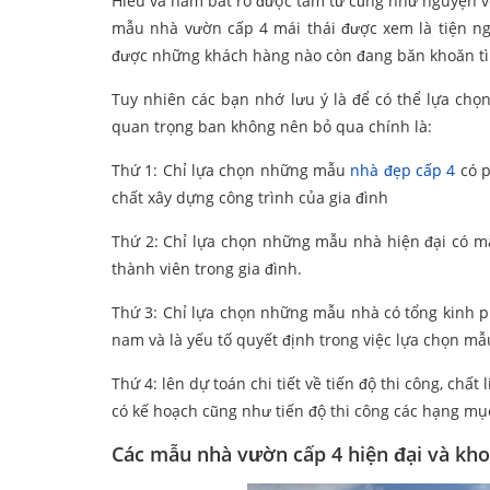
Hiểu và nắm bắt rõ được tâm tư cũng như nguyện vọ
mẫu nhà vườn cấp 4 mái thái được xem là tiện ngh
được những khách hàng nào còn đang băn khoăn t
Tuy nhiên các bạn nhớ lưu ý là để có thể lựa chọ
quan trọng ban không nên bỏ qua chính là:
Thứ 1: Chỉ lựa chọn những mẫu
nhà đẹp cấp 4
có p
chất xây dựng công trình của gia đình
Thứ 2: Chỉ lựa chọn những mẫu nhà hiện đại có m
thành viên trong gia đình.
Thứ 3: Chỉ lựa chọn những mẫu nhà có tổng kinh phí 
nam và là yếu tố quyết định trong việc lựa chọn mẫu
Thứ 4: lên dự toán chi tiết về tiến độ thi công, ch
có kế hoạch cũng như tiến độ thi công các hạng mục
Các mẫu nhà vườn cấp 4 hiện đại và kho