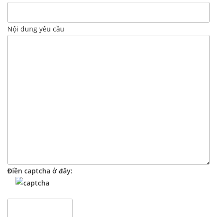
Nội dung yêu cầu
Điền captcha ở đây: