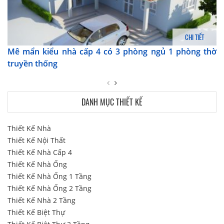
CHI TIẾT
Mê mẩn kiểu nhà cấp 4 có 3 phòng ngủ 1 phòng thờ
truyền thống
DANH MỤC THIẾT KẾ
Thiết Kế Nhà
Thiết Kế Nội Thất
Thiết Kế Nhà Cấp 4
Thiết Kế Nhà Ống
Thiết Kế Nhà Ống 1 Tầng
Thiết Kế Nhà Ống 2 Tầng
Thiết Kế Nhà 2 Tầng
Thiết Kế Biệt Thự