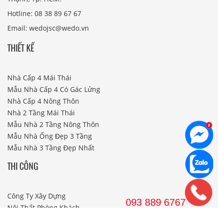
Hotline: 08 38 89 67 67
Email: wedojsc@wedo.vn
THIẾT KẾ
Nhà Cấp 4 Mái Thái
Mẫu Nhà Cấp 4 Có Gác Lửng
Nhà Cấp 4 Nông Thôn
Nhà 2 Tầng Mái Thái
Mẫu Nhà 2 Tầng Nông Thôn
Mẫu Nhà Ống Đẹp 3 Tầng
Mẫu Nhà 3 Tầng Đẹp Nhất
THI CÔNG
Công Ty Xây Dựng
Nội Thất Phòng Khách