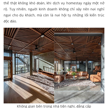
thế thật không khó đoán, khi dịch vụ homestay ngày một nở
rộ. Tuy nhiên, người kinh doanh không chỉ xây nên nơi nghỉ
ngơi cho du khách, mà còn là nơi hội tụ những lối kiến trúc
độc đáo.
Không gian bên trong nhà tiện nghi, đẳng cấp