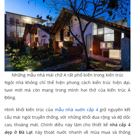
Những mẫu nhà mái chữ A rất phổ biến trong kiến trúc
Ngôi nhà không chỉ thể hiện phong cách kiến trúc hiện đại,
tươi mới mà còn mang trong mình hơi thở của kiến trúc Á
Đông.
Hình khối kiến trúc của
mẫu nhà vườn cấp 4
giữ nguyên kết
cấu mái ngói truyền thống, với những khối đua rộng và độ dốc
cao, thoáng mát. Chính điều này làm cho thiết kế
nhà cấp 4
đẹp ở Đà Lạt
này thoát nước nhanh về mùa mưa và thông