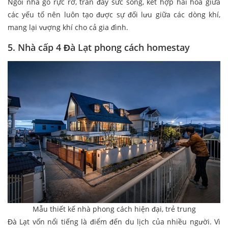
Ngôi nhà gỗ rực rỡ, tràn đầy sức sống, kết hợp hài hòa giữa
các yếu tố nên luôn tạo được sự đối lưu giữa các dòng khí,
mang lại vượng khí cho cả gia đình.
5. Nhà cấp 4 Đà Lạt phong cách homestay
Mẫu thiết kế nhà phong cách hiện đại, trẻ trung
Đà Lạt vốn nổi tiếng là điểm đến du lịch của nhiều người. Vì