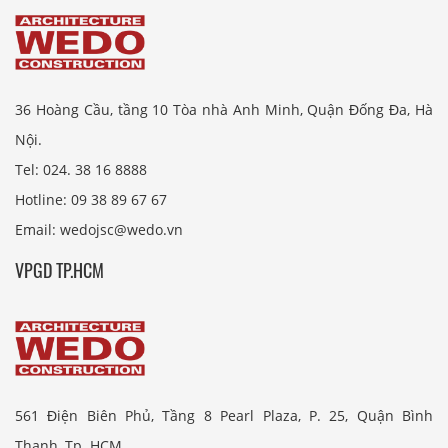
36 Hoàng Cầu, tầng 10 Tòa nhà Anh Minh, Quận Đống Đa, Hà
Nội.
Tel: 024. 38 16 8888
Hotline: 09 38 89 67 67
Email: wedojsc@wedo.vn
VPGD TP.HCM
561 Điện Biên Phủ, Tầng 8 Pearl Plaza, P. 25, Quận Bình
Thạnh, Tp. HCM.