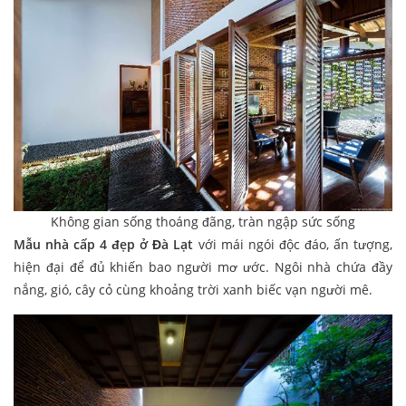
Không gian sống thoáng đãng, tràn ngập sức sống
Mẫu nhà cấp 4 đẹp ở Đà Lạt
với mái ngói độc đáo, ấn tượng,
hiện đại để đủ khiến bao người mơ ước. Ngôi nhà chứa đầy
nắng, gió, cây cỏ cùng khoảng trời xanh biếc vạn người mê.