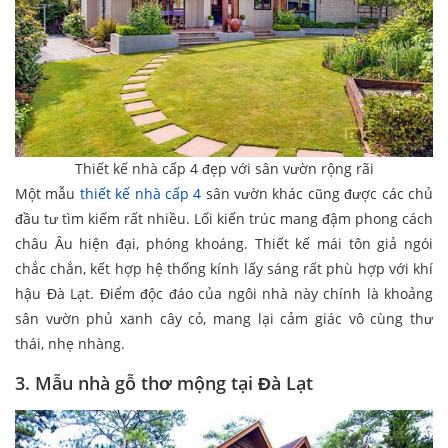
Thiết kế nhà cấp 4 đẹp với sân vườn rộng rãi
Một mẫu
thiết kế nhà cấp 4
sân vườn khác cũng được các chủ
đầu tư tìm kiếm rất nhiều. Lối kiến trúc mang đậm phong cách
châu Âu hiện đại, phóng khoáng. Thiết kế mái tôn giả ngói
chắc chắn, kết hợp hệ thống kính lấy sáng rất phù hợp với khí
hậu Đà Lạt. Điểm độc đáo của ngôi nhà này chính là khoảng
sân vườn phủ xanh cây cỏ, mang lại cảm giác vô cùng thư
thái, nhẹ nhàng.
3. Mẫu nhà gỗ thơ mộng tại Đà Lạt