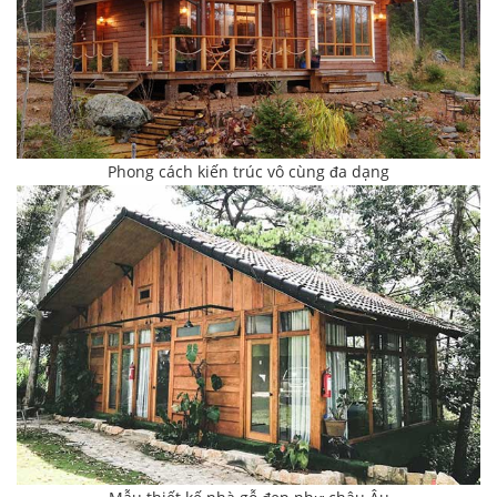
Phong cách kiến trúc vô cùng đa dạng