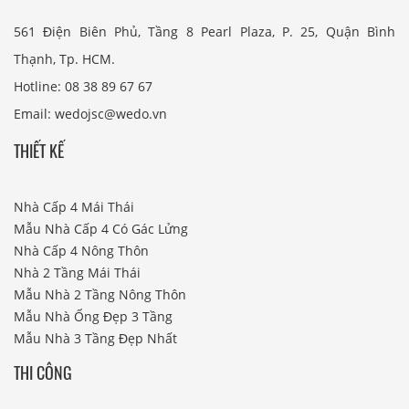
561 Điện Biên Phủ, Tầng 8 Pearl Plaza, P. 25, Quận Bình
Thạnh, Tp. HCM.
Hotline: 08 38 89 67 67
Email: wedojsc@wedo.vn
THIẾT KẾ
Nhà Cấp 4 Mái Thái
Mẫu Nhà Cấp 4 Có Gác Lửng
Nhà Cấp 4 Nông Thôn
Nhà 2 Tầng Mái Thái
Mẫu Nhà 2 Tầng Nông Thôn
Mẫu Nhà Ống Đẹp 3 Tầng
Mẫu Nhà 3 Tầng Đẹp Nhất
THI CÔNG