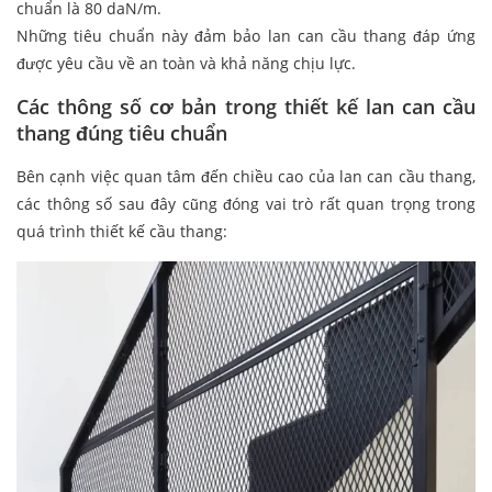
chuẩn là 80 daN/m.
Những tiêu chuẩn này đảm bảo lan can cầu thang đáp ứng
được yêu cầu về an toàn và khả năng chịu lực.
Các thông số cơ bản trong thiết kế lan can cầu
thang đúng tiêu chuẩn
Bên cạnh việc quan tâm đến chiều cao của lan can cầu thang,
các thông số sau đây cũng đóng vai trò rất quan trọng trong
quá trình thiết kế cầu thang: