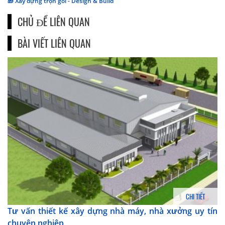
🎁 Xây dựng trọn gói - Design & Build
CHỦ ĐỀ LIÊN QUAN
BÀI VIẾT LIÊN QUAN
CHI TIẾT
Tư vấn thiết kế xây dựng nhà máy, nhà xưởng uy tín
chuyên nghiệp