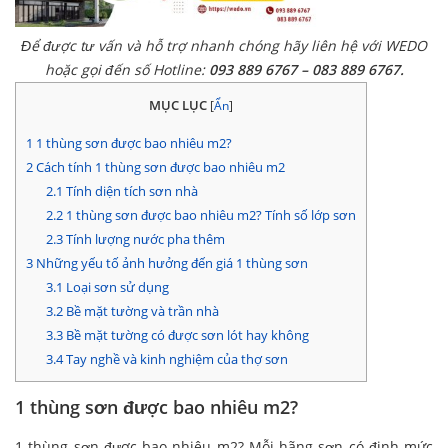
Để được tư vấn và hỗ trợ nhanh chóng hãy liên hệ với WEDO
hoặc gọi đến số Hotline:
093 889 6767 – 083 889 6767.
MỤC LỤC
[
Ẩn
]
1
1 thùng sơn được bao nhiêu m2?
2
Cách tính 1 thùng sơn được bao nhiêu m2
2.1
Tính diện tích sơn nhà
2.2
1 thùng sơn được bao nhiêu m2? Tính số lớp sơn
2.3
Tính lượng nước pha thêm
3
Những yếu tố ảnh hưởng đến giá 1 thùng sơn
3.1
Loại sơn sử dụng
3.2
Bề mặt tường và trần nhà
3.3
Bề mặt tường có được sơn lót hay không
3.4
Tay nghề và kinh nghiệm của thợ sơn
1 thùng sơn được bao nhiêu m2?
1 thùng sơn được bao nhiêu m2? Mỗi hãng sơn có định mức