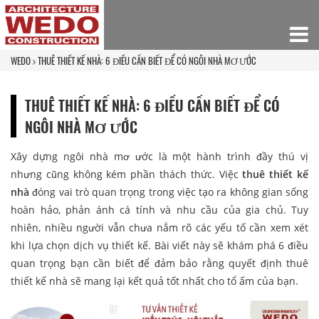
WEDO
THUÊ THIẾT KẾ NHÀ: 6 ĐIỀU CẦN BIẾT ĐỂ CÓ NGÔI NHÀ MƠ ƯỚC
THUÊ THIẾT KẾ NHÀ: 6 ĐIỀU CẦN BIẾT ĐỂ CÓ
NGÔI NHÀ MƠ ƯỚC
Xây dựng ngôi nhà mơ ước là một hành trình đầy thú vị
nhưng cũng không kém phần thách thức. Việc
thuê thiết kế
nhà
đóng vai trò quan trọng trong việc tạo ra không gian sống
hoàn hảo, phản ánh cá tính và nhu cầu của gia chủ. Tuy
nhiên, nhiều người vẫn chưa nắm rõ các yếu tố cần xem xét
khi lựa chọn dịch vụ thiết kế. Bài viết này sẽ khám phá 6 điều
quan trọng bạn cần biết để đảm bảo rằng quyết định thuê
thiết kế nhà sẽ mang lại kết quả tốt nhất cho tổ ấm của bạn.