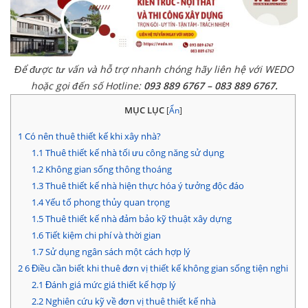
Để được tư vấn và hỗ trợ nhanh chóng hãy liên hệ với WEDO
hoặc gọi đến số Hotline:
093 889 6767 – 083 889 6767.
MỤC LỤC
[
Ẩn
]
1
Có nên thuê thiết kế khi xây nhà?
1.1
Thuê thiết kế nhà tối ưu công năng sử dụng
1.2
Không gian sống thông thoáng
1.3
Thuê thiết kế nhà hiện thực hóa ý tưởng độc đáo
1.4
Yếu tố phong thủy quan trọng
1.5
Thuê thiết kế nhà đảm bảo kỹ thuật xây dựng
1.6
Tiết kiệm chi phí và thời gian
1.7
Sử dụng ngân sách một cách hợp lý
2
6 Điều cần biết khi thuê đơn vị thiết kế không gian sống tiện nghi
2.1
Đánh giá mức giá thiết kế hợp lý
2.2
Nghiên cứu kỹ về đơn vị thuê thiết kế nhà