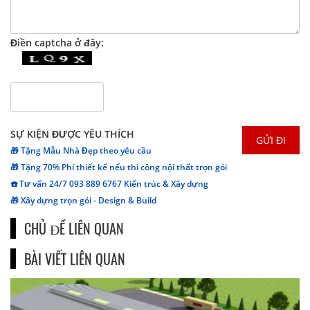
Điền captcha ở đây:
SỰ KIỆN ĐƯỢC YÊU THÍCH
🎁 Tặng Mẫu Nhà Đẹp theo yêu cầu
🎁 Tặng 70% Phí thiết kế nếu thi công nội thất trọn gói
☎️ Tư vấn 24/7 093 889 6767 Kiến trúc & Xây dựng
🎁 Xây dựng trọn gói - Design & Build
CHỦ ĐỀ LIÊN QUAN
BÀI VIẾT LIÊN QUAN