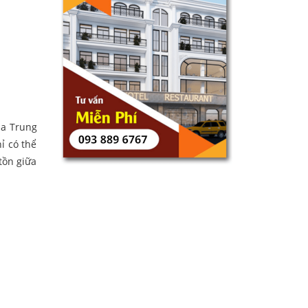
ịa Trung
ỉ có thể
tồn giữa