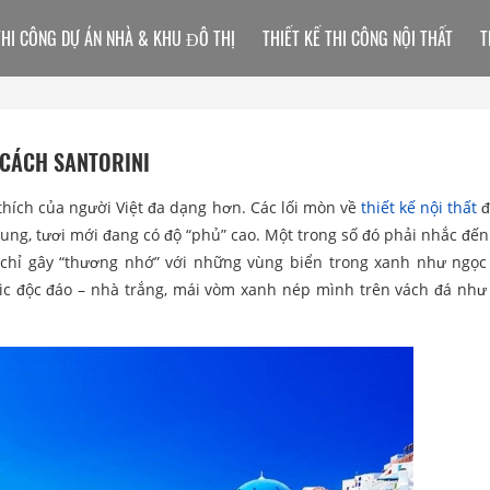
THI CÔNG DỰ ÁN NHÀ & KHU ĐÔ THỊ
THIẾT KẾ THI CÔNG NỘI THẤT
T
 CÁCH SANTORINI
hích của người Việt đa dạng hơn. Các lối mòn về
thiết kế nội thất
đ
ung, tươi mới đang có độ “phủ” cao. Một trong số đó phải nhắc đến 
g chỉ gây “thương nhớ” với những vùng biển trong xanh như ngọ
adic độc đáo – nhà trắng, mái vòm xanh nép mình trên vách đá như