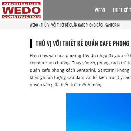
WEDO
THIẾT KẾ 
WEDO
THÚ VỊ VỚI THIẾT KẾ QUÁN CAFE PHONG CÁCH SANTORINI
THÚ VỊ VỚI THIẾT KẾ QUÁN CAFE PHONG
Hiện nay, văn hóa phương Tây du nhập đã giúp sở t
còn được ưa chuộng. Thay vào đó, phong cách trẻ tr
quán cafe phong cách Santorini
. Santorini khôn
khắc ghi ấn tượng sâu đậm với lối kiến trúc Cycl
quyện vào giữa biển trời mênh mông.