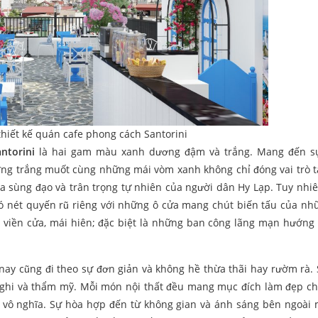
thiết kế quán cafe phong cách Santorini
ntorini
là hai gam màu xanh dương đậm và trắng. Mang đến s
ờng trắng muốt cùng những mái vòm xanh không chỉ đóng vai trò 
 sùng đạo và trân trọng tự nhiên của người dân Hy Lạp. Tuy nhiê
 có nét quyến rũ riêng với những ô cửa mang chút biến tấu của n
 viền cửa, mái hiên; đặc biệt là những ban công lãng mạn hướng
nay cũng đi theo sự đơn giản và không hề thừa thãi hay rườm rà.
 nghi và thẩm mỹ. Mỗi món nội thất đều mang mục đích làm đẹp c
 vô nghĩa. Sự hòa hợp đến từ không gian và ánh sáng bên ngoài 