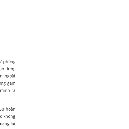
ự phóng
tạo dựng
n, ngoài
hững gam
 mình ra
 Sự hoàn
ho không
mang lại