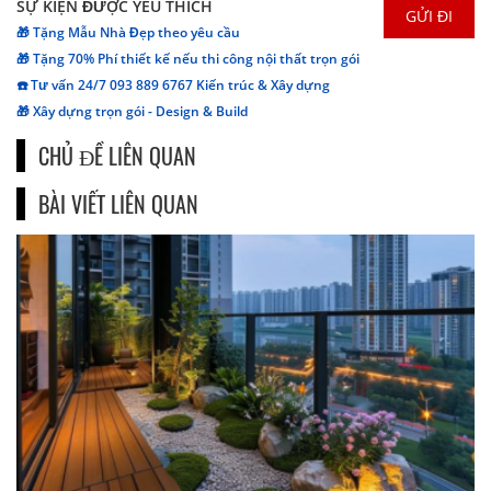
SỰ KIỆN ĐƯỢC YÊU THÍCH
🎁 Tặng Mẫu Nhà Đẹp theo yêu cầu
🎁 Tặng 70% Phí thiết kế nếu thi công nội thất trọn gói
☎️ Tư vấn 24/7 093 889 6767 Kiến trúc & Xây dựng
🎁 Xây dựng trọn gói - Design & Build
CHỦ ĐỀ LIÊN QUAN
BÀI VIẾT LIÊN QUAN