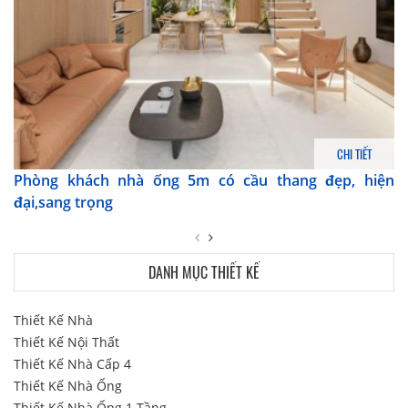
CHI TIẾT
Phòng khách nhà ống 5m có cầu thang đẹp, hiện
đại,sang trọng
DANH MỤC THIẾT KẾ
Thiết Kế Nhà
Thiết Kế Nội Thất
Thiết Kế Nhà Cấp 4
Thiết Kế Nhà Ống
Thiết Kế Nhà Ống 1 Tầng