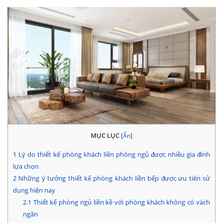
MỤC LỤC
[
Ẩn
]
1
Lý do thiết kế phòng khách liền phòng ngủ được nhiều gia đình
lựa chọn
2
Những ý tưởng thiết kế phòng khách liền bếp được ưu tiên sử
dụng hiện nay
2.1
Thiết kế phòng ngủ liền kề với phòng khách không có vách
ngăn