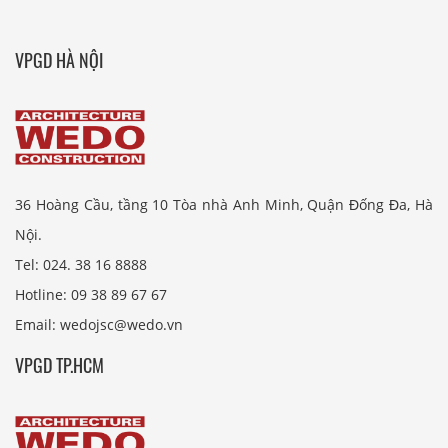
VPGD HÀ NỘI
36 Hoàng Cầu, tầng 10 Tòa nhà Anh Minh, Quận Đống Đa, Hà
Nội.
Tel: 024. 38 16 8888
Hotline: 09 38 89 67 67
Email: wedojsc@wedo.vn
VPGD TP.HCM