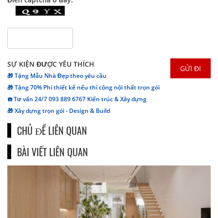
SỰ KIỆN ĐƯỢC YÊU THÍCH
🎁 Tặng Mẫu Nhà Đẹp theo yêu cầu
🎁 Tặng 70% Phí thiết kế nếu thi công nội thất trọn gói
☎️ Tư vấn 24/7 093 889 6767 Kiến trúc & Xây dựng
🎁 Xây dựng trọn gói - Design & Build
CHỦ ĐỀ LIÊN QUAN
BÀI VIẾT LIÊN QUAN