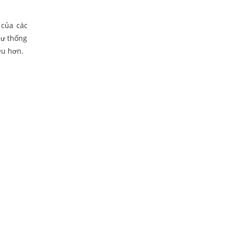
 của các
hư thống
ều hơn.