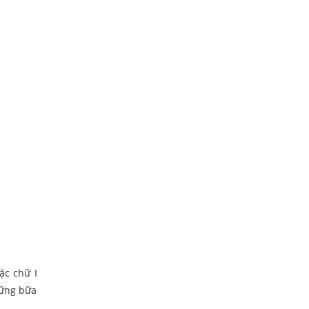
ặc chữ I
hững bữa