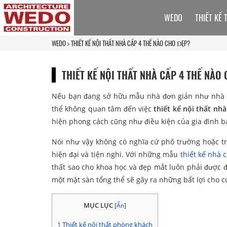
WEDO
THIẾT KẾ 
WEDO
THIẾT KẾ NỘI THẤT NHÀ CẤP 4 THẾ NÀO CHO ĐẸP?
THIẾT KẾ NỘI THẤT NHÀ CẤP 4 THẾ NÀO
Nếu bạn đang sở hữu mẫu nhà đơn giản như nhà c
thể không quan tâm đến việc
thiết kế nội thất nhà
hiện phong cách cũng như điều kiện của gia đình b
Nói như vậy không có nghĩa cứ phô trường hoặc t
hiện đại và tiện nghi. Với những mẫu
thiết kế nhà 
thất sao cho khoa học và đẹp mắt luôn phải được 
một mặt sàn tổng thể sẽ gây ra những bất lợi cho c
MỤC LỤC
[
Ẩn
]
1
Thiết kế nội thất phòng khách