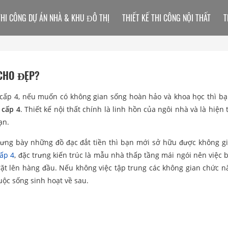
THI CÔNG DỰ ÁN NHÀ & KHU ĐÔ THỊ
THIẾT KẾ THI CÔNG NỘI THẤT
T
 CHO ĐẸP?
ấp 4, nếu muốn có không gian sống hoàn hảo và khoa học thì b
 cấp 4
. Thiết kế nội thất chính là linh hồn của ngôi nhà và là hiện
ạn.
rưng bày những đồ đạc đắt tiền thì bạn mới sở hữu được không g
cấp 4
, đặc trưng kiến trúc là mẫu nhà thấp tầng mái ngói nên việc b
đặt lên hàng đầu. Nếu không việc tập trung các không gian chức n
uộc sống sinh hoạt về sau.