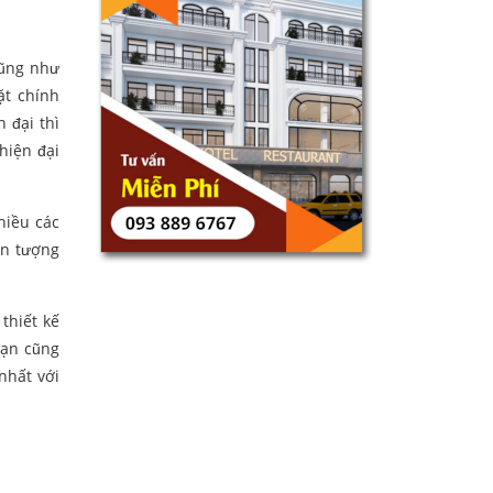
cũng như
ặt chính
 đại thì
hiện đại
hiều các
ấn tượng
thiết kế
bạn cũng
nhất với