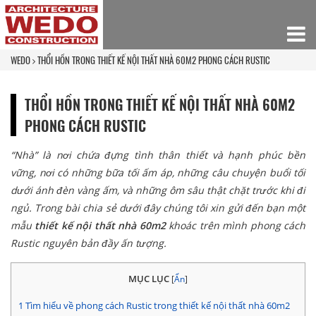
WEDO
THỔI HỒN TRONG THIẾT KẾ NỘI THẤT NHÀ 60M2 PHONG CÁCH RUSTIC
THỔI HỒN TRONG THIẾT KẾ NỘI THẤT NHÀ 60M2
PHONG CÁCH RUSTIC
“Nhà” là nơi chứa đựng tình thân thiết và hạnh phúc bền
vững, nơi có những bữa tối ấm áp, những câu chuyện buổi tối
dưới ánh đèn vàng ấm, và những ôm sâu thật chặt trước khi đi
ngủ. Trong bài chia sẻ dưới đây chúng tôi xin gửi đến bạn một
mẫu
thiết kế nội thất nhà 60m2
khoác trên mình phong cách
Rustic nguyên bản đầy ấn tượng.
MỤC LỤC
[
Ẩn
]
1
Tìm hiểu về phong cách Rustic trong thiết kế nội thất nhà 60m2