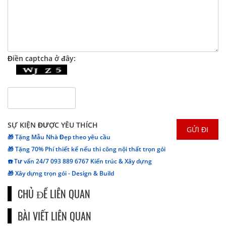
Điền captcha ở đây:
SỰ KIỆN ĐƯỢC YÊU THÍCH
🎁 Tặng Mẫu Nhà Đẹp theo yêu cầu
🎁 Tặng 70% Phí thiết kế nếu thi công nội thất trọn gói
☎️ Tư vấn 24/7 093 889 6767 Kiến trúc & Xây dựng
🎁 Xây dựng trọn gói - Design & Build
CHỦ ĐỀ LIÊN QUAN
BÀI VIẾT LIÊN QUAN