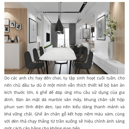
Do các anh chị hay đến chơi, tụ tập sinh hoạt cuối tuần, cho
nên chủ đầu tư dù ở một mình vẫn thích thiết kế bộ bàn ăn
kích thước lớn, 6 ghế để đáp ứng nhu cầu sử dụng của gia
đình. Bàn ăn mặt đá marble vân mây, khung chân sắt hộp
phun sơn tĩnh điện đen, tạo nên kiểu dáng thanh mảnh và
khá vững chãi. Ghế ăn chân gỗ kết hợp nệm màu xám, cùng
với đèn thả chạy thẳng từ trần xuống sẽ hiệu chỉnh ánh sáng
một cách cân bằng cho không gian bếp.