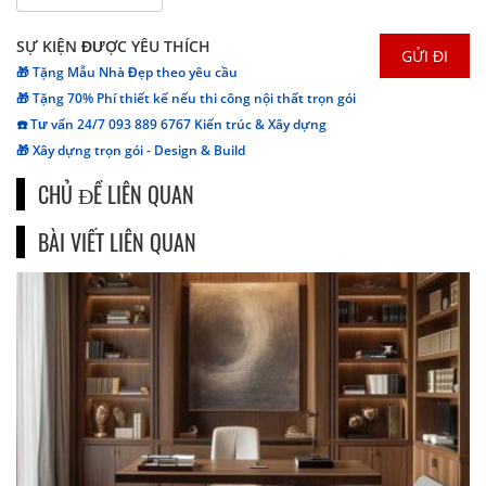
SỰ KIỆN ĐƯỢC YÊU THÍCH
🎁 Tặng Mẫu Nhà Đẹp theo yêu cầu
🎁 Tặng 70% Phí thiết kế nếu thi công nội thất trọn gói
☎️ Tư vấn 24/7 093 889 6767 Kiến trúc & Xây dựng
🎁 Xây dựng trọn gói - Design & Build
CHỦ ĐỀ LIÊN QUAN
BÀI VIẾT LIÊN QUAN