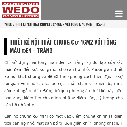
WEDO
THIẾT KẾ NỘI THẤT CHUNG CƯ 46M2 VỚI TÔNG MÀU ĐEN – TRẮNG
THIẾT KẾ NỘI THẤT CHUNG CƯ 46M2 VỚI TÔNG
MÀU ĐEN – TRẮNG
Chỉ sử dụng hai tông màu đen và trắng, sự đối lập của sắc
màu đem đến sức sống mới cho căn hộ nhỏ. Phương án
thiết
kế nội thất chung cư 46m2
theo phong cách hiện đại, có sự
tối giản về màu sắc và bố cục, chắc chắn sẽ khiến bạn mê
đắm khi ngắm nhìn. Đừng bỏ qua phương án thiết kế này, nếu
bạn đang kiếm tìm cho mình những điểm sáng lý tưởng cho
căn hộ nhỏ nhé.
Căn hộ chung cư mini có một đặc điểm chung chính là diện
tích căn hộ nhỏ, mặt sàn bố trí đơn giản chỉ 1 phòng khách, 1