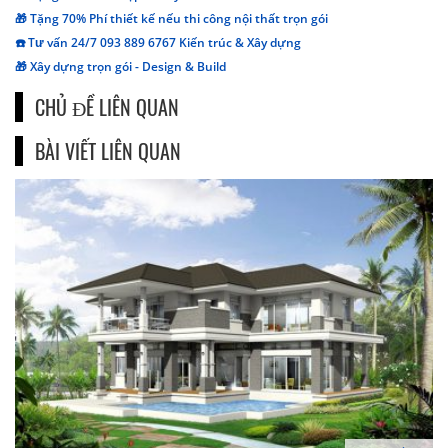
🎁 Tặng 70% Phí thiết kế nếu thi công nội thất trọn gói
☎️ Tư vấn 24/7 093 889 6767 Kiến trúc & Xây dựng
🎁 Xây dựng trọn gói - Design & Build
CHỦ ĐỀ LIÊN QUAN
BÀI VIẾT LIÊN QUAN