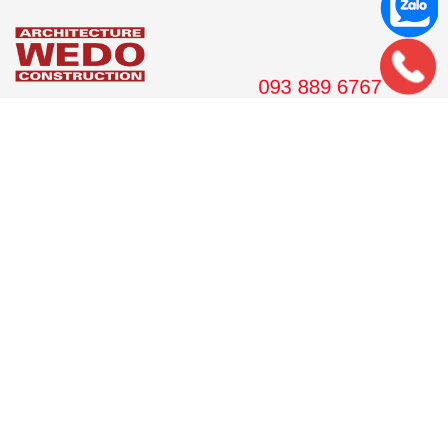
561 Điện Biên Phủ, Tầng 8 Pearl Plaza, P. 25, Quận Bình
Thạnh, Tp. HCM.
Hotline: 08 38 89 67 67
Email: wedojsc@wedo.vn
THIẾT KẾ
Nhà Cấp 4 Mái Thái
Mẫu Nhà Cấp 4 Có Gác Lửng
Nhà Cấp 4 Nông Thôn
Nhà 2 Tầng Mái Thái
Mẫu Nhà 2 Tầng Nông Thôn
Mẫu Nhà Ống Đẹp 3 Tầng