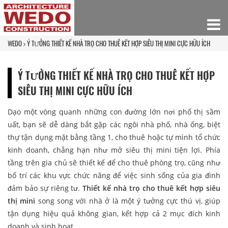
WEDO
Ý TƯỞNG THIẾT KẾ NHÀ TRỌ CHO THUÊ KẾT HỢP SIÊU THỊ MINI CỰC HỮU ÍCH
Ý TƯỞNG THIẾT KẾ NHÀ TRỌ CHO THUÊ KẾT HỢP
SIÊU THỊ MINI CỰC HỮU ÍCH
Dạo một vòng quanh những con đường lớn nơi phố thị sầm
uất, bạn sẽ dễ dàng bắt gặp các ngôi nhà phố, nhà ống, biệt
thự tận dụng mặt bằng tầng 1, cho thuê hoặc tự mình tổ chức
kinh doanh, chẳng hạn như mở siêu thị mini tiện lợi. Phía
tầng trên gia chủ sẽ thiết kế để cho thuê phòng trọ, cũng như
bố trí các khu vực chức năng để việc sinh sống của gia đình
đảm bảo sự riêng tư.
Thiết kế nhà trọ cho thuê kết hợp siêu
thị mini
song song với nhà ở là một ý tưởng cực thú vị, giúp
tận dụng hiệu quả không gian, kết hợp cả 2 mục đích kinh
doanh và sinh hoạt.