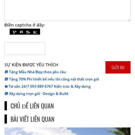
Điền captcha ở đây:
SỰ KIỆN ĐƯỢC YÊU THÍCH
🎁 Tặng Mẫu Nhà Đẹp theo yêu cầu
🎁 Tặng 70% Phí thiết kế nếu thi công nội thất trọn gói
☎️ Tư vấn 24/7 093 889 6767 Kiến trúc & Xây dựng
🎁 Xây dựng trọn gói - Design & Build
CHỦ ĐỀ LIÊN QUAN
BÀI VIẾT LIÊN QUAN