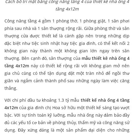
Cách bố trí mặt bằng công năng tầng 4 của thiết kế nhà ống 4
tầng 4x12m
Công năng tầng 4 gồm 1 phòng thờ, 1 phòng giặt, 1 sân phơi
phía sau nhà và 1 sân thượng rộng rãi. Giữa phòng thờ và sân
thượng cửa được thiết kế là cánh gập nên trong những dịp
đặc biệt như tiệc sinh nhật hay tiệc gia đình, có thể kết nối 2
không gian này thành một không gian lớn ngay trên sân
thượng. Bên cạnh đó, sân thượng của
mẫu thiết kê nhà ống 4
tầng 4x12m
này có thiết kế rộng rãi với không gian mở nên
gia chủ cũng có thể tận dụng đặt một tràn nhỏ để ngồi thư
giãn và ngắm cảnh thành phố sau những ngày làm việc căng
thẳng.
Với chi phí đầu tư khoảng 1.3 tỷ mẫu
thiết kế nhà ống 4 tầng
4x12m
của gia đình chị Hoa sở hữu một thiết kế sáng tạo vượt
bậc. Với sự tính toán kỹ lưỡng, mẫu nhà ống này đảm bảo đầy
đủ các yếu tố cơ bản về phòng thủy, thẩm mỹ và công năng sử
dụng. Đây xứng đáng là một sản phẩm đại diện cho những