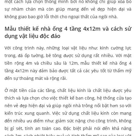
một cách lựa chọn thông minh bởi nó không chỉ giúp xóa bỏ
sự nhàm chán mà còn giúp mang đến vẻ đẹp hiện đại và
không giao bao giờ lỗi thời cho ngoại thất của ngôi nhà.
Mẫu thiết kế nhà ống 4 tầng 4x12m và cách sử
dụng vật liệu độc đáo
Với công trình này, những loại vật liệu như: kính cường lực
trong, đá ốp tường, bê tông được sử dụng rất nhiều. Với mặt
tiền rộng 4m và chiều sâu là 12m, mẫu thiết kế nhà ống 4
tầng 4x12m này đảm bảo được tất cả các yêu tốt từ thẩm mỹ
đến sự thoáng mát và rộng rãi.
Ở mặt tiền của các tầng, chất liệu kính là chất liệu được yêu
thích và lựa chọn cho việc thiết kế ban công, hệ thống cửa tạo
nên vẻ đẹp hiện đại và giúp ngôi nhà trông nổi bật hơn so với
kiến trúc xung quanh. Việc sử dụng chất liệu kính còn mang
đến nhiều ưu điểm như: giảm sức nặng cho công trình, không
bị gỉ sét, tính an toàn cao. Đặc biệt phải nói đến khả năng
cách âm, cách nhiệt hiệu quả và tính thẩm mỹ cao của loại vật