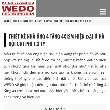
WEDO
THIẾT KẾ NHÀ ỐNG 4 TẦNG 4X12M HIỆN ĐẠI Ở HÀ NỘI CHI PHÍ 1,3 TỶ
THIẾT KẾ NHÀ ỐNG 4 TẦNG 4X12M HIỆN ĐẠI Ở HÀ
NỘI CHI PHÍ 1,3 TỶ
Mẫu thiết kế nhà ống hiện đại, hiện đang rất phổ biến và phù
hợp với những lô đất ở đô thị hay những mảnh đất có diện
tích không quá lớn nằm trên mặt phố. Bởi những mẫu nhà
này không chỉ đẹp mà nó còn tạo ra không gian rộng rãi,
thông thoáng cho các diện tích đất nhỏ. Bài viết sau của
WEDO sẽ giới thiệu đến bạn đọc một mẫu
thiết kế nhà ống 4
tầng 4x12m
ở Hà Nội được đặc biệt yêu thích bởi sự sáng tạo,
sang trọng và hiện đại.
MỤC LỤC
[
Ẩn
]