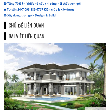
🎁 Tặng 70% Phí thiết kế nếu thi công nội thất trọn gói
☎️ Tư vấn 24/7 093 889 6767 Kiến trúc & Xây dựng
🎁 Xây dựng trọn gói - Design & Build
CHỦ ĐỀ LIÊN QUAN
BÀI VIẾT LIÊN QUAN