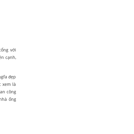
cổng với
ên cạnh,
ngfa đẹp
c xem là
ban công
 nhà ống