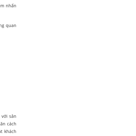
iểm nhấn
ởng quan
 với sân
găn cách
át khách