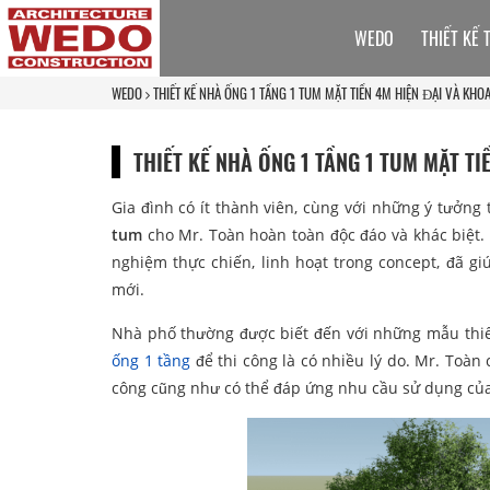
WEDO
THIẾT KẾ 
WEDO
THIẾT KẾ NHÀ ỐNG 1 TẦNG 1 TUM MẶT TIỀN 4M HIỆN ĐẠI VÀ KHO
THIẾT KẾ NHÀ ỐNG 1 TẦNG 1 TUM MẶT T
Gia đình có ít thành viên, cùng với những ý tưởng 
tum
cho Mr. Toàn hoàn toàn độc đáo và khác biệt. 
nghiệm thực chiến, linh hoạt trong concept, đã giú
mới.
Nhà phố thường được biết đến với những mẫu thiết 
ống 1 tầng
để thi công là có nhiều lý do. Mr. Toàn c
công cũng như có thể đáp ứng nhu cầu sử dụng của g