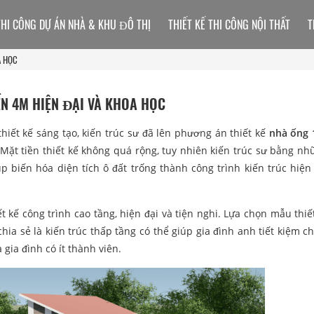
THI CÔNG DỰ ÁN NHÀ & KHU ĐÔ THỊ
THIẾT KẾ THI CÔNG NỘI THẤT
T
A HỌC
IỀN 4M HIỆN ĐẠI VÀ KHOA HỌC
thiết kế sáng tạo, kiến trúc sư đã lên phương án thiết kế
nhà ống 
Mặt tiền thiết kế không quá rộng, tuy nhiên kiến trúc sư bằng nh
p biến hóa diện tích ô đất trống thành công trình kiến trúc hiện 
kế công trình cao tầng, hiện đại và tiện nghi. Lựa chọn mẫu thiế
hia sẻ là kiến trúc thấp tầng có thể giúp gia đình anh tiết kiệm ch
ia đình có ít thành viên.