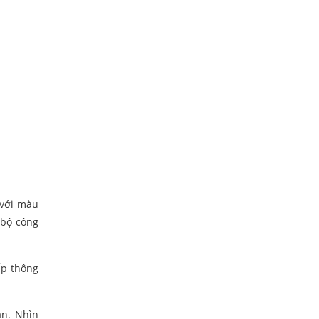
 với màu
 bộ công
ấp thông
an. Nhìn