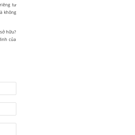
riêng tư
là không
 sở hữu?
đình của