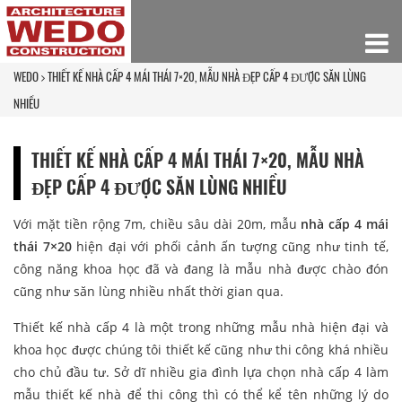
WEDO
THIẾT KẾ NHÀ CẤP 4 MÁI THÁI 7×20, MẪU NHÀ ĐẸP CẤP 4 ĐƯỢC SĂN LÙNG
NHIỀU
THIẾT KẾ NHÀ CẤP 4 MÁI THÁI 7×20, MẪU NHÀ
ĐẸP CẤP 4 ĐƯỢC SĂN LÙNG NHIỀU
Với mặt tiền rộng 7m, chiều sâu dài 20m, mẫu
nhà cấp 4 mái
thái 7×20
hiện đại với phối cảnh ấn tượng cũng như tinh tế,
công năng khoa học đã và đang là mẫu nhà được chào đón
cũng như săn lùng nhiều nhất thời gian qua.
Thiết kế nhà cấp 4 là một trong những mẫu nhà hiện đại và
khoa học được chúng tôi thiết kế cũng như thi công khá nhiều
cho chủ đầu tư. Sở dĩ nhiều gia đình lựa chọn nhà cấp 4 làm
mẫu thiết kế nhà để thi công thì có thể kể tên những lý do