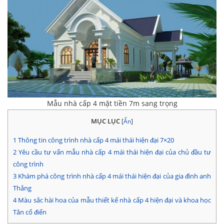
Mẫu nhà cấp 4 mặt tiền 7m sang trọng
MỤC LỤC
[
Ẩn
]
1
Thông tin công trình nhà cấp 4 mái thái hiện đại 7×20
2
Yêu cầu tư vấn mẫu nhà cấp 4 mái thái hiện đại của chủ đầu tư
công trình
3
Khám phá công trình nhà cấp 4 mái thái hiện đại của gia đình anh
Thắng
4
Màu sắc hài hoa của mẫu thiết kế nhà cấp 4 hiện đại và khoa học
Tân cổ điển