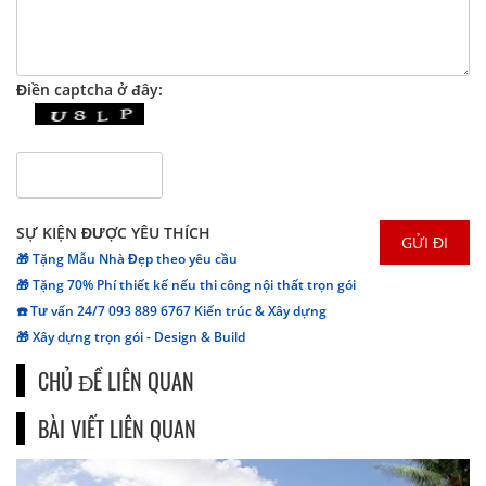
Điền captcha ở đây:
SỰ KIỆN ĐƯỢC YÊU THÍCH
🎁 Tặng Mẫu Nhà Đẹp theo yêu cầu
🎁 Tặng 70% Phí thiết kế nếu thi công nội thất trọn gói
☎️ Tư vấn 24/7 093 889 6767 Kiến trúc & Xây dựng
🎁 Xây dựng trọn gói - Design & Build
CHỦ ĐỀ LIÊN QUAN
BÀI VIẾT LIÊN QUAN