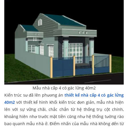
Mẫu nhà cấp 4 có gác lửng 40m2
Kiến trúc sư đã lên phương án
thiết kế nhà cấp 4 có gác lửng
40m2
với thiết kế hình khối kiến trúc đơn giản, mẫu nhà hiện
lên với sự vững chãi, chắc chắn từ hệ thống trụ cột chính,
khoảng hiên nhơ trước mặt tiền cũng như hệ thống tường rào
bao quanh mẫu nhà ở. Điểm nhấn của mẫu nhà không đến từ