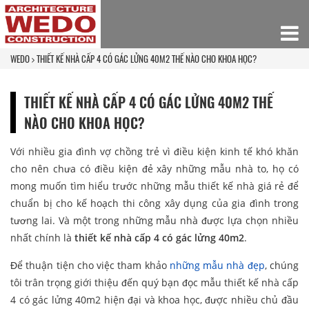
WEDO
THIẾT KẾ NHÀ CẤP 4 CÓ GÁC LỬNG 40M2 THẾ NÀO CHO KHOA HỌC?
THIẾT KẾ NHÀ CẤP 4 CÓ GÁC LỬNG 40M2 THẾ
NÀO CHO KHOA HỌC?
Với nhiều gia đình vợ chồng trẻ vì điều kiện kinh tế khó khăn
cho nên chưa có điều kiện đẻ xây những mẫu nhà to, họ có
mong muốn tìm hiểu trước những mẫu thiết kế nhà giá rẻ để
chuẩn bị cho kế hoạch thi công xây dụng của gia đình trong
tương lai. Và một trong những mẫu nhà được lựa chọn nhiều
nhất chính là
thiết kế nhà cấp 4 có gác lửng 40m2
.
Để thuận tiện cho việc tham khảo
những mẫu nhà đẹp
, chúng
tôi trân trọng giới thiệu đến quý bạn đọc mẫu thiết kế nhà cấp
4 có gác lửng 40m2 hiện đại và khoa học, được nhiều chủ đầu