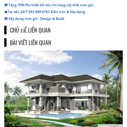
🎁 Tặng 70% Phí thiết kế nếu thi công nội thất trọn gói
☎️ Tư vấn 24/7 093 889 6767 Kiến trúc & Xây dựng
🎁 Xây dựng trọn gói - Design & Build
CHỦ ĐỀ LIÊN QUAN
BÀI VIẾT LIÊN QUAN