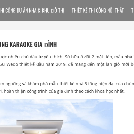
THI CÔNG DỰ ÁN NHÀ & KHU ĐÔ THỊ
THIẾT KẾ THI CÔNG NỘI THẤT
T
HÒNG KARAOKE GIA ĐÌNH
được nhiều chủ đầu tư yêu thích. Sở hữu ô đất 2 mặt tiền, mẫu
nhà 
sưu Wedo thiết kế đầu năm 2019, đã mang đến một làn gió mới 
m ngưỡng và khám phá mẫu thiết kế nhà 3 tầng hiện đại của chúng
, hoàn thiện công trình của gia đình theo cách khoa học nhất.