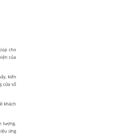
giúp cho
hiện của
ấy, kiến
g cửa sổ
ắt khách
n tượng.
hiệu ứng