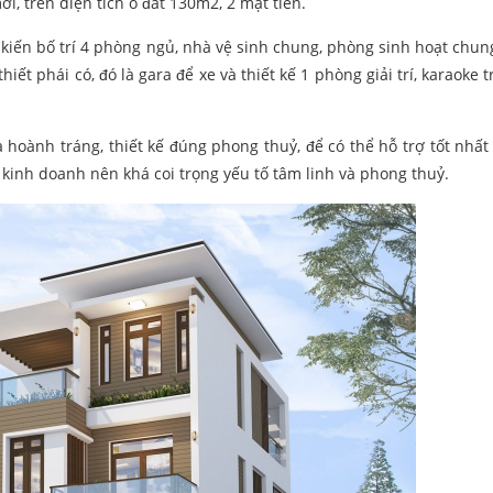
i, trên diện tích ô đất 130m2, 2 mặt tiền.
 kiến bố trí 4 phòng ngủ, nhà vệ sinh chung, phòng sinh hoạt chung
iết phái có, đó là gara để xe và thiết kế 1 phòng giải trí, karaoke 
à hoành tráng, thiết kế đúng phong thuỷ, để có thể hỗ trợ tốt nhất
, kinh doanh nên khá coi trọng yếu tố tâm linh và phong thuỷ.