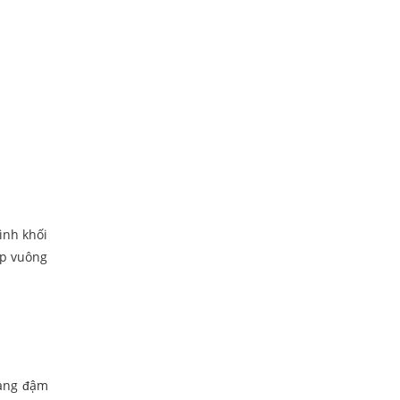
ình khối
ộp vuông
mang đậm