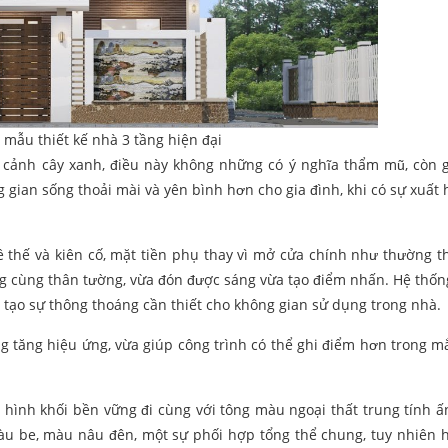
 mẫu thiết kế nhà 3 tầng hiện đại
 cảnh cây xanh, điều này không những có ý nghĩa thẩm mũ, còn 
g gian sống thoải mài và yên bình hơn cho gia đình, khi có sự xuất 
ề thế và kiên cố, mặt tiền phụ thay vì mở cửa chính như thường th
ng cùng thân tường, vừa đón được sáng vừa tạo điểm nhấn. Hệ thốn
tạo sự thông thoáng cần thiết cho không gian sử dụng trong nhà.
g tăng hiệu ứng, vừa giúp công trình có thể ghi điểm hơn trong m
hình khối bền vững đi cùng với tông màu ngoại thất trung tính ấ
u be, màu nâu đên, một sự phối hợp tổng thể chung, tuy nhiên 