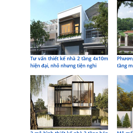
Tư vấn thiết kế nhà 2 tầng 4x10m
Phươn
hiện đại, nhỏ nhưng tiện nghi
tầng m