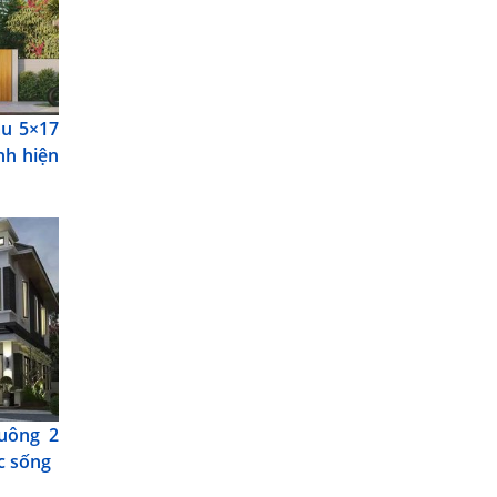
ầu 5×17
nh hiện
uông 2
c sống