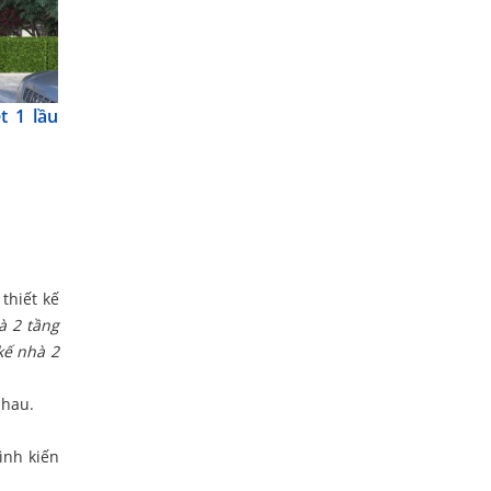
t 1 lầu
thiết kế
à 2 tầng
kế nhà 2
nhau.
ình kiến