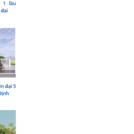
 1 lầu
 đại
n đại 5
Định