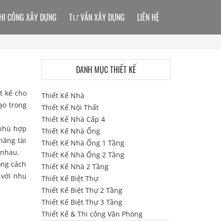
HI CÔNG XÂY DỰNG
TƯ VẤN XÂY DỰNG
LIÊN HỆ
DANH MỤC THIẾT KẾ
t kế cho
Thiết Kế Nhà
ạo trong
Thiết Kế Nội Thất
Thiết Kế Nhà Cấp 4
 phù hợp
Thiết Kế Nhà Ống
năng tài
Thiết Kế Nhà Ống 1 Tầng
 nhau.
Thiết Kế Nhà Ống 2 Tầng
ong cách
Thiết Kế Nhà 2 Tầng
 với nhu
Thiết Kế Biệt Thự
Thiết Kế Biệt Thự 2 Tầng
Thiết Kế Biệt Thự 3 Tầng
Thiết Kế & Thi công Văn Phòng