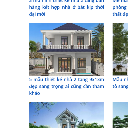
3 mô hình thiết kế nhà 2 tầng bán
Mê mẩn
hàng kết hợp nhà ở bắt kịp thời
phòng 
đại mới
thất đ
5 mẫu thiết kế nhà 2 tầng 9x13m
Mẫu nh
đẹp sang trọng ai cũng cần tham
tô sang
khảo