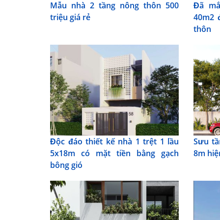
Mẫu nhà 2 tầng nông thôn 500
Đã mắ
triệu giá rẻ
40m2 đ
thôn
Độc đáo thiết kế nhà 1 trệt 1 lầu
Sưu tầ
5x18m có mặt tiền bằng gạch
8m hiệ
bông gió