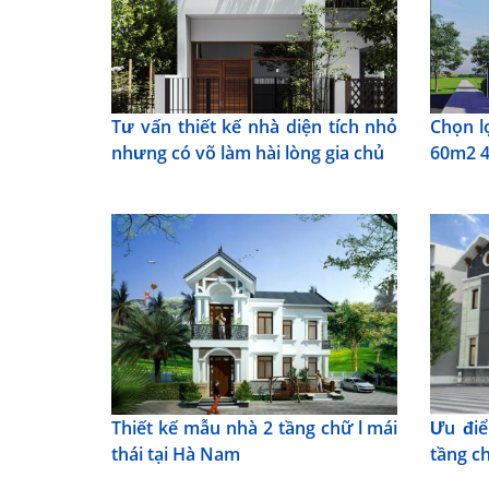
Tư vấn thiết kế nhà diện tích nhỏ
Chọn l
nhưng có võ làm hài lòng gia chủ
60m2 4
Thiết kế mẫu nhà 2 tầng chữ l mái
Ưu điể
thái tại Hà Nam
tầng ch