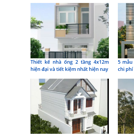
Thiết kế nhà ống 2 tầng 4x12m
5 mẫu 
hiện đại và tiết kiệm nhất hiện nay
chi phí