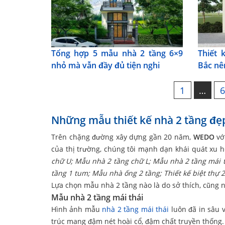
Tổng hợp 5 mẫu nhà 2 tầng 6×9
Thiết 
nhỏ mà vẫn đầy đủ tiện nghi
Bắc nên
1
…
Những mẫu thiết kế nhà 2 tầng đẹp
Trên chặng đường xây dựng gần 20 năm,
WEDO
với
của thị trường, chúng tôi mạnh dạn khái quát xu
chữ U;
Mẫu nhà 2 tầng chữ L; Mẫu
nhà 2 tầng mái 
tầng 1 tum; Mẫu
nhà ống 2 tầng;
Thiết kế biệt thự
Lựa chọn mẫu nhà 2 tầng nào là do sở thích, cũng 
Mẫu nhà 2 tầng mái thái
Hình ảnh mẫu
nhà 2 tầng mái thái
luôn đã in sâu 
trúc mang đậm nét hoài cổ, đậm chất truyền thống.