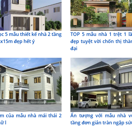
ọc 5 mẫu thiết kế nhà 2 tầng
TOP 5 mẫu nhà 1 trệt 1 l
x15m đẹp hết ý
đẹp tuyệt vời chốn thị thà
đại
m của mẫu nhà mái thái 2
Ấn tượng với mẫu nhà v
ữ l
tầng đơn giản tràn ngập sứ