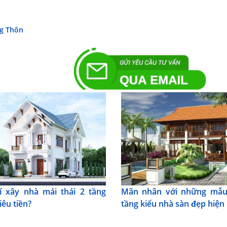
g Thôn
í xây nhà mái thái 2 tầng
Mãn nhãn với những mẫu
iêu tiền?
tầng kiểu nhà sàn đẹp hiện