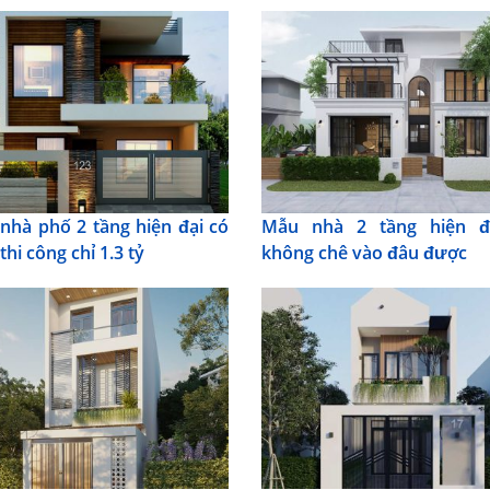
nhà phố 2 tầng hiện đại có
Mẫu nhà 2 tầng hiện đ
 thi công chỉ 1.3 tỷ
không chê vào đâu được