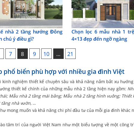
kế nhà 2 tầng hướng Đông
Chọn lọc 6 mẫu nhà 1 trệ
 chú ý điều gì?
4×13 đẹp đến ngỡ ngàng
6
7
8
9
10
…
21
 phổ biển phù hợp với nhiều gia đình Việt
 kinh nghiệm thiết kế chuyên sâu và khả năng nắm bắt xu hướng 
 hướng thiết kế chính của những mẫu nhà 2 tầng hiện nay gồm:
Nh
thái;
Mẫu nhà 2 tầng mái bằng;
Mẫu nhà 2 tầng hình vuông;
Thiết 
 2 tầng nhà vườn,
…
như mong muốn và khả năng chi phí đầu tư của mỗi gia đình khác 
vào tâm trí của người Việt Nam như một biểu tượng về một công tr