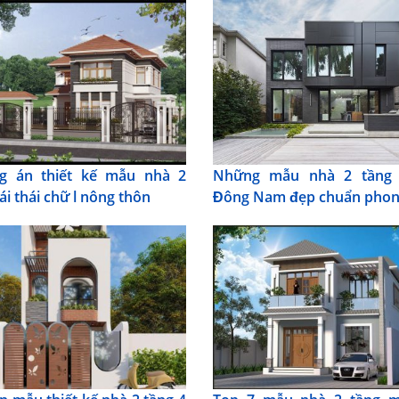
g án thiết kế mẫu nhà 2
Những mẫu nhà 2 tầng
ái thái chữ l nông thôn
Đông Nam đẹp chuẩn phon