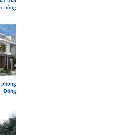
i thái
ến nông
c phòng
g Đông