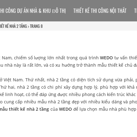
THI CÔNG DỰ ÁN NHÀ & KHU ĐÔ THỊ
THIẾT KẾ THI CÔNG NỘI THẤT
T
IẾT KẾ NHÀ 2 TẦNG
TRANG 8
ệt Nam, chiếm số lượng lớn nhất trong quá trình
WEDO
tư vấn thiế
u nhà này là rất lớn, và có xu hướng trở thành mẫu thiết kế chủ đ
 ở Việt Nam. Thứ nhất, nhà 2 tầng có diện tích sử dụng vừa phải,
Thứ hai, nhà 2 tầng có chi phí xây dựng hợp lý, phù hợp với khả 
 kế linh hoạt, có thể đáp ứng được nhiều phong cách kiến trúc khác
o cung cấp nhiều mẫu nhà 2 tầng đẹp với nhiều kiểu dáng và ph
mẫu thiết kế nhà 2 tầng
của
WEDO
để lựa chọn mẫu nhà phù hợp