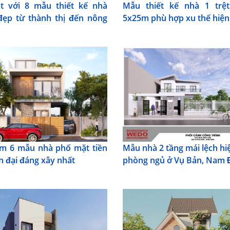
t với 8 mẫu thiết kế nhà
Mẫu thiết kế nhà 1 trệt
ẹp từ thành thị đến nông
5x25m phù hợp xu thế hiện
m 6 mẫu nhà phố mặt tiền
Mẫu nhà 2 tầng mái lệch hiệ
n đại đáng xây nhất
phòng ngủ ở Vụ Bản, Nam 