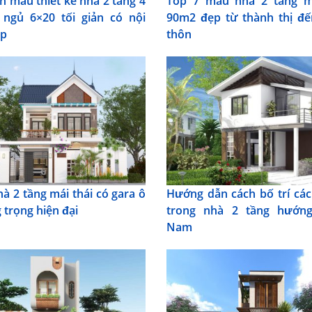
 mẫu thiết kế nhà 2 tầng 4
Top 7 mẫu nhà 2 tầng má
ngủ 6×20 tối giản có nội
90m2 đẹp từ thành thị đ
ẹp
thôn
à 2 tầng mái thái có gara ô
Hướng dẫn cách bố trí cá
 trọng hiện đại
trong nhà 2 tầng hướn
Nam