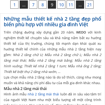
1
…
7
8
9
10
11
…
21
Những mẫu thiết kế nhà 2 tầng đẹp phổ
biển phù hợp với nhiều gia đình Việt
Trên chặng đường xây dựng gần 20 năm,
WEDO
với kinh
nghiệm thiết kế chuyên sâu và khả năng nắm bắt xu hướng
thiết kế của thị trường, chúng tôi mạnh dạn khái quát xu
hướng thiết kế chính của những mẫu nhà 2 tầng hiện nay
gồm:
Nhà 2 tầng chữ U;
Mẫu nhà 2 tầng chữ L; Mẫu
nhà 2
tầng mái thái;
Mẫu nhà 2 tầng mái bằng;
Mẫu nhà 2 tầng
hình vuông;
Thiết kế nhà 2 tầng 1 tum; Mẫu
nhà ống 2 tầng;
Thiết kế biệt thự 2 tầng nhà vườn,
…
Lựa chọn mẫu nhà 2 tầng nào là do sở thích, cũng như mong
muốn và khả năng chi phí đầu tư của mỗi gia đình khác nhau.
Mẫu nhà 2 tầng mái thái
Hình ảnh mẫu
nhà 2 tầng mái thái
luôn đã in sâu vào tâm trí
của người Việt Nam như một biểu tượng về một công trình