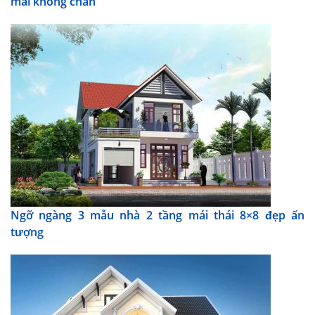
mãi không chán
Ngỡ ngàng 3 mẫu nhà 2 tầng mái thái 8×8 đẹp ấn
tượng