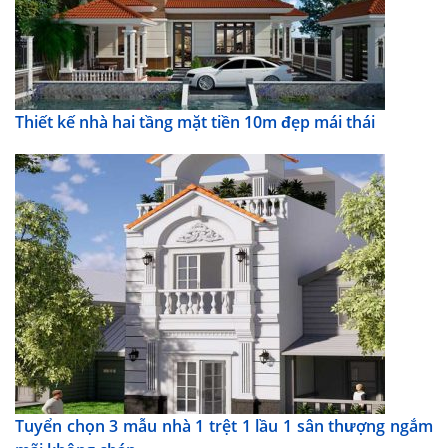
Thiết kế nhà hai tầng mặt tiền 10m đẹp mái thái
Tuyển chọn 3 mẫu nhà 1 trệt 1 lầu 1 sân thượng ngắm