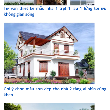
Tư vấn thiết kế mẫu nhà 1 trệt 1 lầu 1 lửng tối ưu
không gian sống
Gợi ý chọn màu sơn đẹp cho nhà 2 tầng ai nhìn cũng
khen