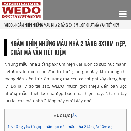
WEDO
NGẮM NHÌN NHỮNG MẪU NHÀ 2 TẦNG 8X10M ĐẸP, CHẤT MÀ VẪN TIẾT KIỆM
NGẮM NHÌN NHỮNG MẪU NHÀ 2 TẦNG 8X10M ĐẸP,
CHẤT MÀ VẪN TIẾT KIỆM
Những
mẫu nhà 2 tầng 8x10m
hiện đại luôn có sức hút mãnh
liệt đối với nhiều chủ đầu tư thời gian gần đây, khi không chỉ
mang đến kiến trúc ấn tượng mà còn có chi phí xây dựng hợp
lý. Đó là lý do tại sao, WEDO muốn giới thiệu đến bạn đọc
những mẫu thiết kế nhà đẹp bậc nhất hiện nay. Nhanh tay
lưu lại các mẫu nhà 2 tầng này dưới đây nhé.
MỤC LỤC
[
Ẩn
]
1
Những yếu tố góp phần tạo nên mẫu nhà 2 tầng 8x10m đẹp