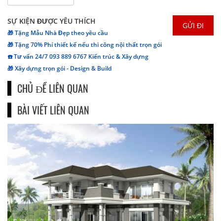
SỰ KIỆN ĐƯỢC YÊU THÍCH
🎁 Tặng Mẫu Nhà Đẹp theo yêu cầu
🎁 Tặng 70% Phí thiết kế nếu thi công nội thất trọn gói
☎️ Tư vấn 24/7 093 889 6767 Kiến trúc & Xây dựng
🎁 Xây dựng trọn gói - Design & Build
CHỦ ĐỀ LIÊN QUAN
BÀI VIẾT LIÊN QUAN