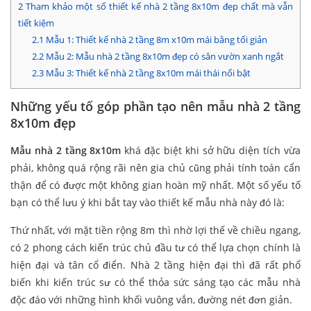
2
Tham khảo một số thiết kế nhà 2 tầng 8x10m đẹp chất mà vẫn
tiết kiệm
2.1
Mẫu 1: Thiết kế nhà 2 tầng 8m x10m mái bằng tối giản
2.2
Mẫu 2: Mẫu nhà 2 tầng 8x10m đẹp có sân vườn xanh ngắt
2.3
Mẫu 3: Thiết kế nhà 2 tầng 8x10m mái thái nổi bật
Những yếu tố góp phần tạo nên mẫu nhà 2 tầng
8x10m đẹp
Mẫu nhà 2 tầng 8x10m
khá đặc biệt khi sở hữu diện tích vừa
phải, không quá rộng rãi nên gia chủ cũng phải tính toán cẩn
thận để có được một không gian hoàn mỹ nhất. Một số yếu tố
bạn có thể lưu ý khi bắt tay vào thiết kế mẫu nhà này đó là:
Thứ nhất, với mặt tiền rộng 8m thì nhờ lợi thế về chiều ngang,
có 2 phong cách kiến trúc chủ đầu tư có thể lựa chọn chính là
hiện đại và tân cổ điển. Nhà 2 tầng hiện đại thì đã rất phổ
biến khi kiến trúc sư có thể thỏa sức sáng tạo các mẫu nhà
độc đáo với những hình khối vuông vắn, đường nét đơn giản.