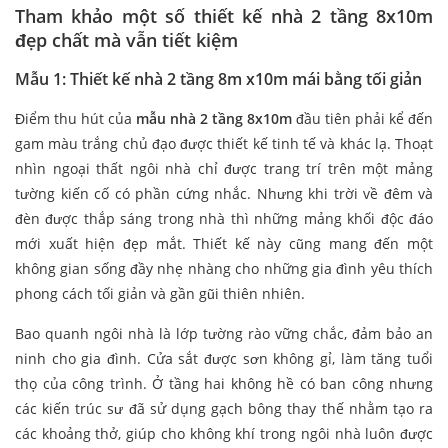
Tham khảo một số thiết kế nhà 2 tầng 8x10m
đẹp chất mà vẫn tiết kiệm
Mẫu 1: Thiết kế nhà 2 tầng 8m x10m mái bằng tối giản
Điểm thu hút của
mẫu nhà 2 tầng 8x10m
đầu tiên phải kể đến
gam màu trắng chủ đạo được thiết kế tinh tế và khác lạ. Thoạt
nhìn ngoại thất ngôi nhà chỉ được trang trí trên một mảng
tường kiến cố có phần cứng nhắc. Nhưng khi trời về đêm và
đèn được thắp sáng trong nhà thì những mảng khối độc đáo
mới xuất hiện đẹp mắt. Thiết kế này cũng mang đến một
không gian sống đầy nhẹ nhàng cho những gia đình yêu thích
phong cách tối giản và gần gũi thiên nhiên.
Bao quanh ngôi nhà là lớp tường rào vững chắc, đảm bảo an
ninh cho gia đình. Cửa sắt được sơn không gỉ, làm tăng tuổi
thọ của công trình. Ở tầng hai không hề có ban công nhưng
các kiến trúc sư đã sử dụng gạch bông thay thế nhằm tạo ra
các khoảng thở, giúp cho không khí trong ngôi nhà luôn được