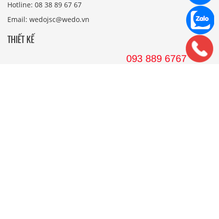
Hotline: 08 38 89 67 67
Email: wedojsc@wedo.vn
THIẾT KẾ
Nhà Cấp 4 Mái Thái
Mẫu Nhà Cấp 4 Có Gác Lửng
Nhà Cấp 4 Nông Thôn
Nhà 2 Tầng Mái Thái
Mẫu Nhà 2 Tầng Nông Thôn
Mẫu Nhà Ống Đẹp 3 Tầng
Mẫu Nhà 3 Tầng Đẹp Nhất
THI CÔNG
Công Ty Xây Dựng
Nội Thất Phòng Khách
Thi Công Nội Thất Khách Sạn