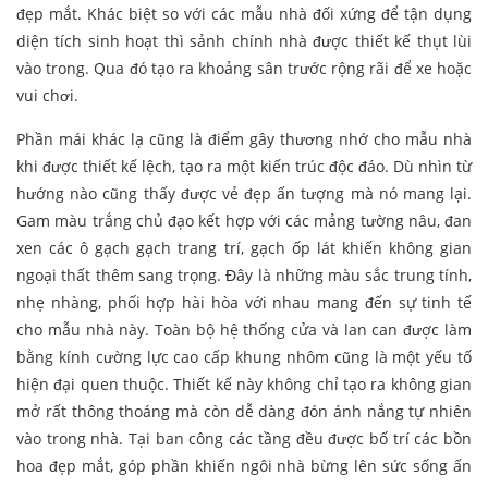
đẹp mắt. Khác biệt so với các mẫu nhà đối xứng để tận dụng
diện tích sinh hoạt thì sảnh chính nhà được thiết kế thụt lùi
vào trong. Qua đó tạo ra khoảng sân trước rộng rãi để xe hoặc
vui chơi.
Phần mái khác lạ cũng là điểm gây thương nhớ cho mẫu nhà
khi được thiết kế lệch, tạo ra một kiến trúc độc đáo. Dù nhìn từ
hướng nào cũng thấy được vẻ đẹp ấn tượng mà nó mang lại.
Gam màu trắng chủ đạo kết hợp với các mảng tường nâu, đan
xen các ô gạch gạch trang trí, gạch ốp lát khiến không gian
ngoại thất thêm sang trọng. Đây là những màu sắc trung tính,
nhẹ nhàng, phối hợp hài hòa với nhau mang đến sự tinh tế
cho mẫu nhà này. Toàn bộ hệ thống cửa và lan can được làm
bằng kính cường lực cao cấp khung nhôm cũng là một yếu tố
hiện đại quen thuộc. Thiết kế này không chỉ tạo ra không gian
mở rất thông thoáng mà còn dễ dàng đón ánh nắng tự nhiên
vào trong nhà. Tại ban công các tầng đều được bố trí các bồn
hoa đẹp mắt, góp phần khiến ngôi nhà bừng lên sức sống ấn