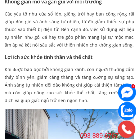
Không gian mở và gần gũi với môi trường
Các yếu tố như cửa sổ lớn, giếng trời hay ban công rộng rãi
giúp đón gió và ánh sáng tự nhiên, từ đó giảm thiểu sự phụ
thuộc vào thiết bị điện tử. Bên cạnh đó, việc sử dụng vật liệu
tự nhiên như gỗ, đá hay tre góp phần mang lại sự mộc mạc,
ấm áp và kết nối sâu sắc với thiên nhiên cho không gian sống.
Lợi ích sức khỏe tinh thần và thể chất
Khi được bao bọc bởi không gian xanh, con người thường cảm
thấy bình yên, giảm căng thẳng và tăng cường sự sáng tạo.
Ánh sáng tự nhiên dồi dào không chỉ giúp cải thiện tâm trạng
mà còn giúp nâng cao sức khỏe thể chất, tăng cường miễn
dịch và giúp giấc ngủ trở nên ngon hơn.