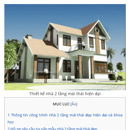
Thiết kế nhà 2 tầng mái thái hiện đại
MỤC LỤC
[
Ẩn
]
1
Thông tin công trình nhà 2 tầng mái thái đẹp hiện đại và khoa
học
2
Hồ sơ yêu cầu tư vấn mẫu nhà 2 tầng mái thái đẹp