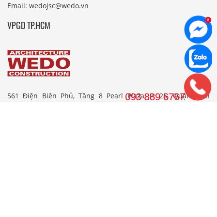
Email: wedojsc@wedo.vn
VPGD TP.HCM
561 Điện Biên Phủ, Tầng 8 Pearl Plaza, P. 25, Quận Bình
Thạnh, Tp. HCM.
Hotline: 08 38 89 67 67
Email: wedojsc@wedo.vn
THIẾT KẾ
Nhà Cấp 4 Mái Thái
Mẫu Nhà Cấp 4 Có Gác Lửng
Nhà Cấp 4 Nông Thôn