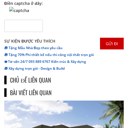
Điền captcha ở đây:
SỰ KIỆN ĐƯỢC YÊU THÍCH
🎁 Tặng Mẫu Nhà Đẹp theo yêu cầu
🎁 Tặng 70% Phí thiết kế nếu thi công nội thất trọn gói
☎️ Tư vấn 24/7 093 889 6767 Kiến trúc & Xây dựng
🎁 Xây dựng trọn gói - Design & Build
CHỦ ĐỀ LIÊN QUAN
BÀI VIẾT LIÊN QUAN