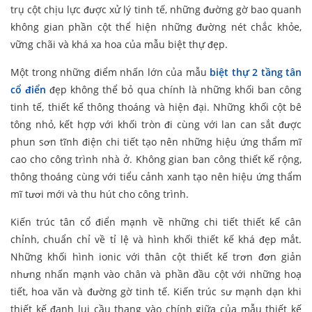
trụ cột chịu lực được xử lý tinh tế, những đường gờ bao quanh
không gian phần cột thể hiện những đường nét chắc khỏe,
vững chãi và khá xa hoa của mẫu biệt thự đẹp.
Một trong những điểm nhấn lớn của mẫu
biệt thự 2 tầng tân
cổ điển
đẹp không thể bỏ qua chính là những khối ban công
tinh tế, thiết kế thông thoáng và hiện đại. Những khối cột bê
tông nhỏ, kết hợp với khối tròn đi cùng với lan can sắt được
phun sơn tĩnh điện chi tiết tạo nên những hiệu ứng thẩm mĩ
cao cho công trình nhà ở. Không gian ban công thiết kế rộng,
thông thoáng cùng với tiểu cảnh xanh tạo nên hiệu ứng thẩm
mĩ tươi mới và thu hút cho công trình.
Kiến trúc tân cổ điển mạnh về những chi tiết thiết kế cân
chỉnh, chuẩn chỉ về tỉ lệ và hình khối thiết kế khá đẹp mắt.
Những khối hình ionic với thân cột thiết kế trơn đơn giản
nhưng nhấn mạnh vào chân và phần đầu cột với những hoạ
tiết, hoa văn và đường gờ tinh tế. Kiến trúc sư mạnh dạn khi
thiết kế đanh lui cầu thang vào chính giữa của mẫu thiết kế