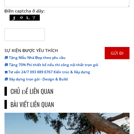
Điền captcha ở đây:
SỰ KIỆN ĐƯỢC YÊU THÍCH
🎁 Tặng Mẫu Nhà Đẹp theo yêu cầu
🎁 Tặng 70% Phí thiết kế nếu thi công nội thất trọn gói
☎️ Tư vấn 24/7 093 889 6767 Kiến trúc & Xây dựng
🎁 Xây dựng trọn gói - Design & Build
CHỦ ĐỀ LIÊN QUAN
BÀI VIẾT LIÊN QUAN