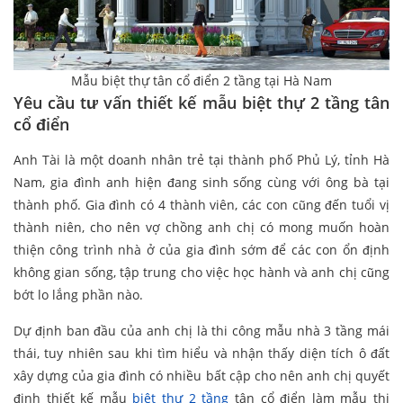
Mẫu biệt thự tân cổ điển 2 tầng tại Hà Nam
Yêu cầu tư vấn thiết kế mẫu biệt thự 2 tầng tân
cổ điển
Anh Tài là một doanh nhân trẻ tại thành phố Phủ Lý, tỉnh Hà
Nam, gia đình anh hiện đang sinh sống cùng với ông bà tại
thành phố. Gia đình có 4 thành viên, các con cũng đến tuổi vị
thành niên, cho nên vợ chồng anh chị có mong muốn hoàn
thiện công trình nhà ở của gia đình sớm để các con ổn định
không gian sống, tập trung cho việc học hành và anh chị cũng
bớt lo lắng phần nào.
Dự định ban đầu của anh chị là thi công mẫu nhà 3 tầng mái
thái, tuy nhiên sau khi tìm hiểu và nhận thấy diện tích ô đất
xây dựng của gia đình có nhiều bất cập cho nên anh chị quyết
định thiết kế mẫu
biệt thự 2 tầng
tân cổ điển làm mẫu thi