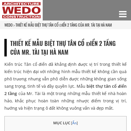
WEDO
THIẾT KẾ MẪU BIỆT THỰ TÂN CỔ ĐIỂN 2 TẦNG CỦA MR. TÀI TẠI HÀ NAM
THIẾT KẾ MẪU BIỆT THỰ TÂN CỔ ĐIỂN 2 TẦNG
CỦA MR. TÀI TẠI HÀ NAM
Kiến trúc Tân cổ điển đã khẳng định được vị trí trong thiết kế
kiến trúc hiện đại với những hình mẫu thiết kế không cần quá
phô trương nhưng vẫn phô diễn được những không gian sống
sang trọng, tinh tế và đầy quyền lực. Mẫu
biệt thự tân cổ điển
2 tầng
của Mr. Tài là một trong những mẫu thiết kế nhà hoàn
hảo, khắc phục hoàn toàn những nhược điểm trong vị trí,
hướng và hiện trạng ô đất không vuông vắn và đẹp mắt.
MỤC LỤC
[
Ẩn
]