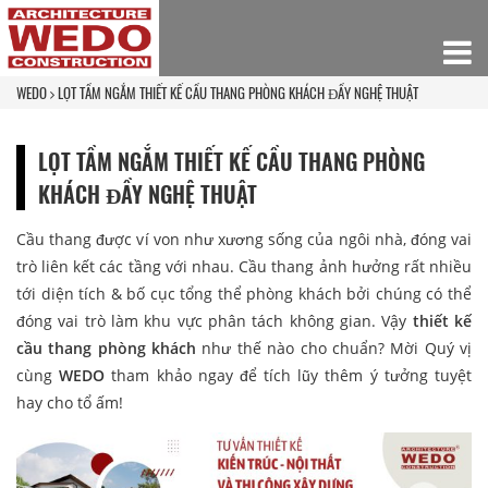
WEDO
LỌT TẦM NGẮM THIẾT KẾ CẦU THANG PHÒNG KHÁCH ĐẦY NGHỆ THUẬT
LỌT TẦM NGẮM THIẾT KẾ CẦU THANG PHÒNG
KHÁCH ĐẦY NGHỆ THUẬT
Cầu thang được ví von như xương sống của ngôi nhà, đóng vai
trò liên kết các tầng với nhau. Cầu thang ảnh hưởng rất nhiều
tới diện tích & bố cục tổng thể phòng khách bởi chúng có thể
đóng vai trò làm khu vực phân tách không gian. Vậy
thiết kế
cầu thang phòng khách
như thế nào cho chuẩn? Mời Quý vị
cùng
WEDO
tham khảo ngay để tích lũy thêm ý tưởng tuyệt
hay cho tổ ấm!