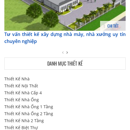
CHI TIẾT
Tư vấn thiết kế xây dựng nhà máy, nhà xưởng uy tín
chuyên nghiệp
DANH MỤC THIẾT KẾ
Thiết Kế Nhà
Thiết Kế Nội Thất
Thiết Kế Nhà Cấp 4
Thiết Kế Nhà Ống
Thiết Kế Nhà Ống 1 Tầng
Thiết Kế Nhà Ống 2 Tầng
Thiết Kế Nhà 2 Tầng
Thiết Kế Biệt Thự