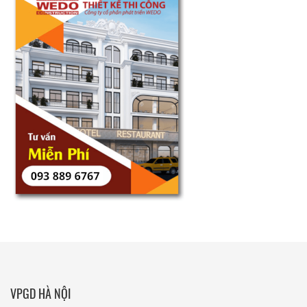
VPGD HÀ NỘI