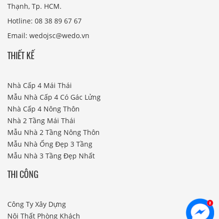
Thạnh, Tp. HCM.
Hotline: 08 38 89 67 67
Email: wedojsc@wedo.vn
THIẾT KẾ
Nhà Cấp 4 Mái Thái
Mẫu Nhà Cấp 4 Có Gác Lửng
Nhà Cấp 4 Nông Thôn
Nhà 2 Tầng Mái Thái
Mẫu Nhà 2 Tầng Nông Thôn
Mẫu Nhà Ống Đẹp 3 Tầng
Mẫu Nhà 3 Tầng Đẹp Nhất
THI CÔNG
Công Ty Xây Dựng
Nội Thất Phòng Khách