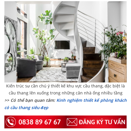
Kiến trúc sư cần chú ý thiết kế khu vực cầu thang, đặc biệt là
cầu thang lên xuống trong những căn nhà ống nhiều tầng
>> Có thể bạn quan tâm:
Kinh nghiệm thiết kế phòng khách
có cầu thang siêu đẹp