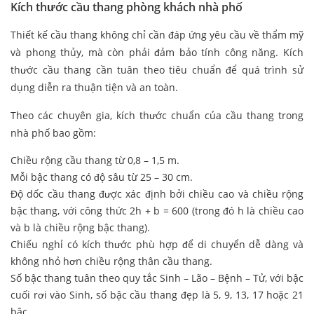
Kích thước cầu thang phòng khách nhà phố
Thiết kế cầu thang không chỉ cần đáp ứng yêu cầu về thẩm mỹ
và phong thủy, mà còn phải đảm bảo tính công năng. Kích
thước cầu thang cần tuân theo tiêu chuẩn để quá trình sử
dụng diễn ra thuận tiện và an toàn.
Theo các chuyên gia, kích thước chuẩn của cầu thang trong
nhà phố bao gồm:
Chiều rộng cầu thang từ 0,8 – 1,5 m.
Mỗi bậc thang có độ sâu từ 25 – 30 cm.
Độ dốc cầu thang được xác định bởi chiều cao và chiều rộng
bậc thang, với công thức 2h + b = 600 (trong đó h là chiều cao
và b là chiều rộng bậc thang).
Chiếu nghỉ có kích thước phù hợp để di chuyển dễ dàng và
không nhỏ hơn chiều rộng thân cầu thang.
Số bậc thang tuân theo quy tắc Sinh – Lão – Bệnh – Tử, với bậc
cuối rơi vào Sinh, số bậc cầu thang đẹp là 5, 9, 13, 17 hoặc 21
bậc.