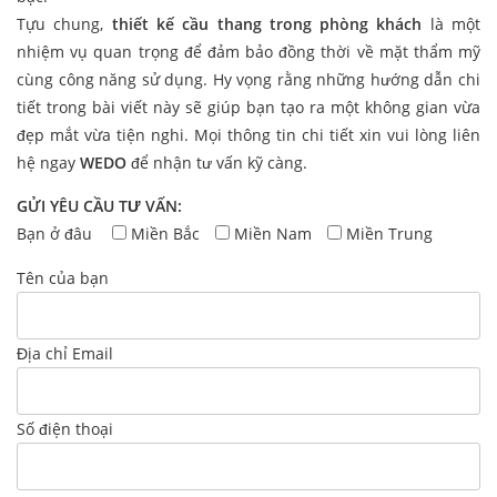
Tựu chung,
thiết kế cầu thang trong phòng khách
là một
nhiệm vụ quan trọng để đảm bảo đồng thời về mặt thẩm mỹ
cùng công năng sử dụng. Hy vọng rằng những hướng dẫn chi
tiết trong bài viết này sẽ giúp bạn tạo ra một không gian vừa
đẹp mắt vừa tiện nghi. Mọi thông tin chi tiết xin vui lòng liên
hệ ngay
WEDO
để nhận tư vấn kỹ càng.
GỬI YÊU CẦU TƯ VẤN:
Bạn ở đâu
Miền Bắc
Miền Nam
Miền Trung
Tên của bạn
Địa chỉ Email
Số điện thoại