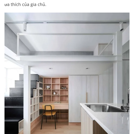
ưa thích của gia chủ.