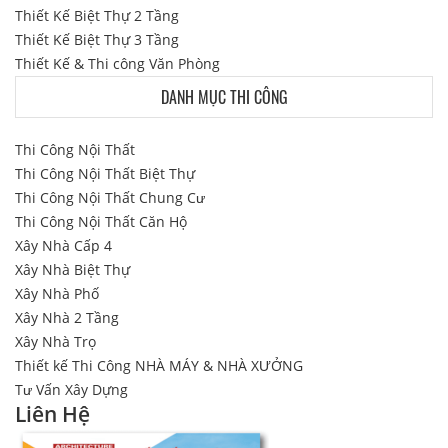
Thiết Kế Biệt Thự 2 Tầng
Thiết Kế Biệt Thự 3 Tầng
Thiết Kế & Thi công Văn Phòng
DANH MỤC THI CÔNG
Thi Công Nội Thất
Thi Công Nội Thất Biệt Thự
Thi Công Nội Thất Chung Cư
Thi Công Nội Thất Căn Hộ
Xây Nhà Cấp 4
Xây Nhà Biệt Thự
Xây Nhà Phố
Xây Nhà 2 Tầng
Xây Nhà Trọ
Thiết kế Thi Công NHÀ MÁY & NHÀ XƯỞNG
Tư Vấn Xây Dựng
Liên Hệ