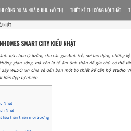
THI CÔNG DỰ ÁN NHÀ & KHU ĐÔ THỊ
THIẾT KẾ THI CÔNG NỘI THẤT
T
ỂU NHẬT
INHOMES SMART CITY KIỂU NHẬT
ành lựa chọn lý tưởng cho các gia đình trẻ, nơi tạo dựng những kỷ
không gian sống, mà còn là tổ ấm tình thân để gia chủ có thể t
i đây
WEDO
xin chia sẻ đến bạn một bộ
thiết kế căn hộ studio 
t Bản đẹp tự nhiên.
ểu Nhật
ách Nhật
t liệu thân thiện môi trường