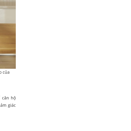
o của
ế căn hộ
cảm giác