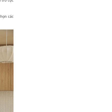
 trò cực
chọn các