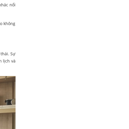
khác nổi
ho không
thái. Sự
 lịch và