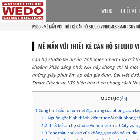
WEDO
THIẾT KẾ 
WEDO
MÊ MẨN VỚI THIẾT KẾ CĂN HỘ STUDIO VINHOMES SMART CITY KI
MÊ MẨN VỚI THIẾT KẾ CĂN HỘ STUDIO V
Căn hộ studio tại dự án Vinhomes Smart City trở th
khoảnh khắc đáng nhớ. Nơi này không chỉ là một 
những giây phút ấm áp bên gia đình. Bài viết dướ
Smart City
được KTS biến hóa theo phong cách Nhậ
MỤC LỤC
[
Ẩn
]
1
Cùng tìm hiểu rõ hơn nét đặc trưng của phong cách ki
1.1
Nguồn gốc hình thành kiến trúc nội thất phong c
1.2
Thiết kế căn hộ studio Vinhomes Smart City với vậ
1.3
Tone màu chủ đạo của không gian căn hộ studio