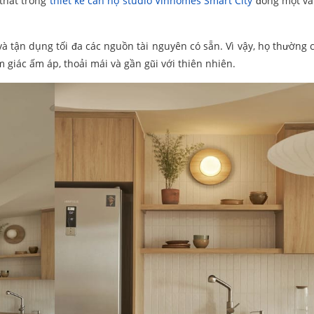
 thất trong
thiết kế căn hộ studio Vinhomes Smart City
đóng một vai
và tận dụng tối đa các nguồn tài nguyên có sẵn. Vì vậy, họ thường 
ảm giác ấm áp, thoải mái và gần gũi với thiên nhiên.