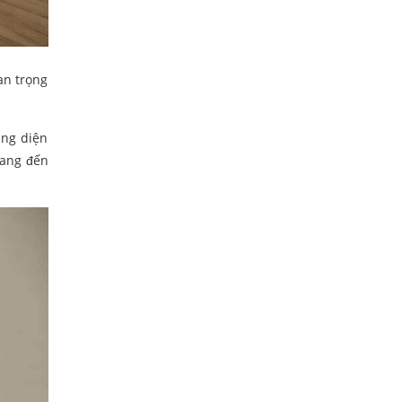
an trọng
ụng diện
mang đến