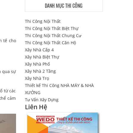
DANH MỤC THI CÔNG
Thi Công Nội Thất
Thi Công Nội Thất Biệt Thự
Thi Công Nội Thất Chung Cư
h tế cho
Thi Công Nội Thất Căn Hộ
Xây Nhà Cấp 4
Xây Nhà Biệt Thự
Xây Nhà Phố
Xây Nhà 2 Tầng
n qua sự
Xây Nhà Trọ
Thiết kế Thi Công NHÀ MÁY & NHÀ
ố từ các
XƯỞNG
 thể cảm
Tư Vấn Xây Dựng
Liên Hệ