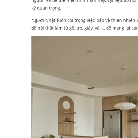
người. Và để thể hiện tinh thần này, vật liệu đồ nội
kỳ quan trọng.
Người Nhật luôn coi trọng việc bảo vệ thiên nhiên 
đồ nội thất làm từ gỗ, tre, giấy, vải,… để mang lại c