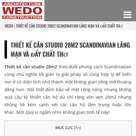
WEDO
THIẾT KẾ CĂN STUDIO 28M2 SCANDINAVIAN LÃNG MẠN VÀ ĐẦY CHẤT THƠ
THIẾT KẾ CĂN STUDIO 28M2 SCANDINAVIAN LÃNG
MẠN VÀ ĐẦY CHẤT THƠ
Thiết kế căn studio 28m2
theo đuổi phong cách Scandinavian
cùng chủ nghĩa tối giản là giải pháp vô cùng hợp lý để biến
nơi ở có diện tích nhỏ thành một không gian sống mở thoáng
đãng hơn. Nội thất đảm bảo về mặt công năng nhưng không
quá cầu kỳ khiến căn hộ dù chỉ rộng vỏn vẹn 28m2 nhưng
không hề kém cạnh với các căn hộ tầm trung hoặc lớn
khác. Mời Quý vị ngắm nhìn không gian tinh tế này!
MỤC LỤC
[
Ẩn
]