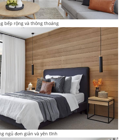
g bếp rộng và thông thoáng
g ngủ đơn giản và yên tĩnh