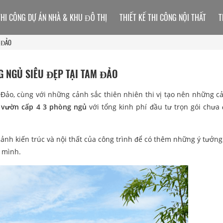
THI CÔNG DỰ ÁN NHÀ & KHU ĐÔ THỊ
THIẾT KẾ THI CÔNG NỘI THẤT
T
M ĐẢO
G NGỦ SIÊU ĐẸP TẠI TAM ĐẢO
Đảo, cùng với những cảnh sắc thiên nhiên thi vị tạo nên những 
 vườn cấp 4 3 phòng ngủ
với tổng kinh phí đầu tư trọn gói chưa 
h kiến trúc và nội thất của công trình để có thêm những ý tưởng 
h mình.